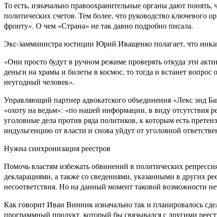
То есть, изначально правоохранительные органы дают понять,
политических счетов. Тем более, что руководство ключевого 
фронту». О чем «Страна» не так давно подробно писала.
Экс-замминистра юстиции Юрий Иващенко полагает, что никаки
«Они просто будут в ручном режиме проверять откуда эти акти
деньги на храмы и билеты в космос, то тогда и встанет вопро
неугодный человек».
Управляющий партнер адвокатского объединения «Лекс энд Бакл
«охоту на ведьм»: «по нашей информации, в виду отсутствия р
уголовные дела против ряда политиков, к которым есть прете
индульгенцию от власти и снова уйдут от уголовной ответстве
Нужна синхронизация реестров
Помочь властям избежать обвинений в политических репрессия
декларациями, а также со сведениями, указанными в других ре
несоответствия. Но на данный момент таковой возможности не
Как говорит Иван Винник изначально так и планировалось сдел
программный продукт, который бы связывался с другими реес