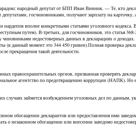
 парадокс народный депутат от БПП Иван Винник. — Те, кто де
т депутатами, госчиновниками, получают зарплату на карточку, а
и нардепов вполне конкретными статьями уголовного кодекса. Во
реступным путем). В-третьих, для госчиновников, это статья 368
чу чиновниками недостоверных данных в декларациях о доходах. 
ты (в данный момент это 344 450 гривен).Полная проверка декл
осле прекращения такой деятельности.
онных правоохранительных оргнов, призванная проверять деклар
нальное агентство по предотвращению коррупции (НАПК). Но его
ких случаях займется возбуждением уголовных дел по данным, у
онном обогащении декларантов или предоставления ими заведо
вать о незаконном обогащении или внесении заведомо недостов