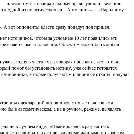
о — прямой путь к избирательному правосудию и сведению
зко к одной из политических сил. А именно — к «Народному
. А вот оппоненты власти сразу попадут под прицел.
нет источников, чтобы за условные 10 лет появились эти
определяется рычаг давления. Объектом может быть любой
 уже сегодня в частных разговорах признают, что готовят
орый помог бы установить истину, уже сейчас готовятся
еся чиновники, которые получают миллионные откаты, получат
лектронных деклараций чиновников с их же налоговыми
ило бы в автоматическом, а не в ручном, режиме, выявлять
ущена не в лучшем виде. «Планировалось разработать
данные, сравнивать их с предыдущими данными по доходам,