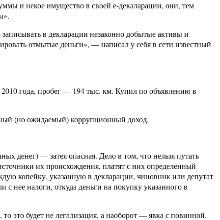
уммы и некое имущество в своей е-декаларации, они, тем
и».
о записывать в декларации незаконно добытые активы и
ровать отмытые деньги», — написал у себя в сети известный
2010 года, пробег — 194 тыс. км. Купил по объявлению в
нный (но ожидаемый) коррупционный доход.
ых денег) — затея опасная. Дело в том, что нельзя путать
 источники их происхождения, платят с них определенный
аждую копейку, указанную в декларации, чиновник или депутат
 с нее налоги, откуда деньги на покупку указанного в
 то это будет не легализация, а наоборот — явка с повинной.