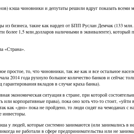
агонов) кэша чиновники и депутаты решили вдруг показать всеми
 из бизнеса, такие как нардеп от БПП Руслан Демчак (133 млн.
и более 1,5 млн.долларов наличными в эквиваленте), который п
ла «Страна».
ое простое, то, что чиновники, так же как и все остальное насе
ачала 2014 года рухнуло большое количество банков и сейчас то
гарантирования вкладов в случае краха банка).
евная экономическая ситуация в стране, при которой состоятель
или корпоративные права), пока оно хоть что-то стоит, «уйти в
к как «дно» пока не пройдено, то люди сидят на чемоданах с на
е инвесторы.
эша у людей, которые системно занимаются (или занимались в 
никогда не работали в сфере предпринимательства или не заним