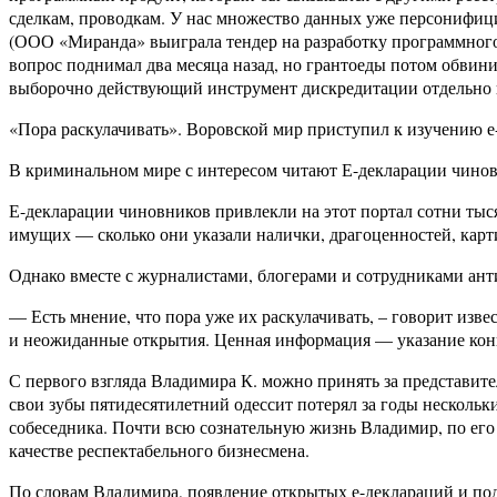
сделкам, проводкам. У нас множество данных уже персонифици
(ООО «Миранда» выиграла тендер на разработку программного 
вопрос поднимал два месяца назад, но грантоеды потом обвини
выборочно действующий инструмент дискредитации отдельно 
«Пора раскулачивать». Воровской мир приступил к изучению е
В криминальном мире с интересом читают Е-декларации чиновни
Е-декларации чиновников привлекли на этот портал сотни ты
имущих — сколько они указали налички, драгоценностей, карт
Однако вместе с журналистами, блогерами и сотрудниками ан
— Есть мнение, что пора уже их раскулачивать, – говорит изв
и неожиданные открытия. Ценная информация — указание конкре
С первого взгляда Владимира К. можно принять за представит
свои зубы пятидесятилетний одессит потерял за годы нескольк
собеседника. Почти всю сознательную жизнь Владимир, по его 
качестве респектабельного бизнесмена.
По словам Владимира, появление открытых е-деклараций и по