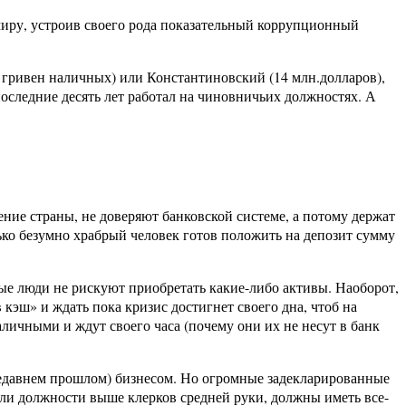
 миру, устроив своего рода показательный коррупционный
 гривен наличных) или Константиновский (14 млн.долларов),
оследние десять лет работал на чиновничьих должностях. А
ление страны, не доверяют банковской системе, а потому держат
лько безумно храбрый человек готов положить на депозит сумму
ные люди не рискуют приобретать какие-либо активы. Наоборот,
 кэш» и ждать пока кризис достигнет своего дна, чтоб на
личными и ждут своего часа (почему они их не несут в банк
недавнем прошлом) бизнесом. Но огромные задекларированные
али должности выше клерков средней руки, должны иметь все-