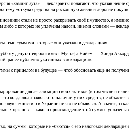
ерсия «каминг-аута» — декларанты полагают, что указав некие с
 на тему «откуда средства на роскошную жизнь и дорогие покупк
чиновники стали не просто раскрывать своё имущество, а именн
 либо с которых не уплачены налоги, иными словами — деклари
ты теми суммами, которые они указали в декларациях.
субботу депутат-еврооптимист Мустафа Найем. — Хонда Аккорд 
ний, ранее публично указанных в декларации».
суммы с прицелом на будущее — чтоб обосновать еще не получе
арирование для легализации своих активов (в том числе и наличн
это когда люди заявляют о наличии у них средств, не объясняя
алоговую амнистию в Украине никто не объявлял. А значит, за к
льных органов — каково происхождение этой суммы, уплачены ли
во, на суммы, которые не «бьются» с его налоговой декларацией,