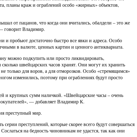
та, планы краж и ограблений особо «жирных» объектов,
шал от пацанов, что когда они вчитались, обалдели – это же
 — говорит Владимир.
и и пробьют достаточно быстро все явки и адреса. Особо
чными в валюте, ценных картин и ценного антиквариата.
ану можно подкупить или просто ликвидировать,
и сколько швейцарских часов хранят. Они могут их хранить
не только для воров, а для отморозков. Особо «стремящимся»
многом изменились, поэтому при ограблениях будут просто
тей и крупных сумм наличкой. «Швейцарские часы – очень
 покупателей», — добавляет Владимир К.
вия преступный мир.
 серии преступлений, которые скорее всего будут совершаться
Сослаться на бедность чиновникам не удастся, так как они