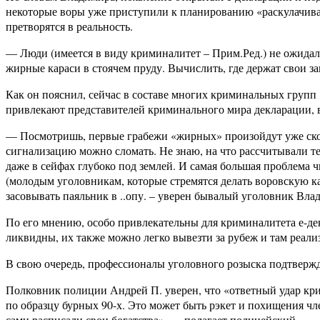
некоторые воры уже приступили к планированию «раскулачива
претворятся в реальность.
— Люди (имеется в виду криминалитет – Прим.Ред.) не ожидали
жирные караси в стоячем пруду. Вычислить, где держат свои з
Как он пояснил, сейчас в составе многих криминальных групп
привлекают представителей криминального мира декларации, 
— Посмотришь, первые грабежи «жирных» произойдут уже скор
сигнализацию можно сломать. Не знаю, на что рассчитывали те
даже в сейфах глубоко под землей. И самая большая проблема 
(молодым уголовникам, которые стремятся делать воровскую ка
засовывать паяльник в ..опу. – уверен бывалый уголовник Вла
По его мнению, особо привлекательны для криминалитета е-д
ликвидны, их также можно легко вывезти за рубеж и там реали
В свою очередь, профессионалы уголовного розыска подтвержд
Полковник полиции Андрей П. уверен, что «ответный удар кри
по образцу бурных 90-х. Это может быть рэкет и похищения чле
сами расписали свои богатства», — полагает полицейский.