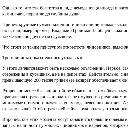
Однако то, что эти богатства в виде чемоданов (а иногда и в
каминг-аут, поразило до глубины души.
Причем крупные суммы наличности показали не только выходцы
но и, например, премьер Владимир Гройсман (в общей сложност
также многие другие госслужащие.
Что стоит за таким приступом открытости чиновников, выясня
Три причины показательного ухода в кэш
У этого является может быть несколько объяснений. Первое, сам
сбережения в кубышках, а не на депозитах. Действительно, с н
превышающую 200 тысяч гривен (ее возврат обеспечивает Фонд 
Второе, не менее благопристойное объяснение, это общая плач
правильная стратегия — продать свое имущество (недвижимость 
минимуме стоимости начать скупку подешевевших активов. А та
сказано выше). Этой стратегией сейчас руководствуются многи
Впрочем, оба этих момента могут объяснить большие объемы к
запасы наличности у многих чиновников и нардепов, которые 