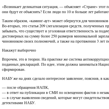
«Возникает деликатная ситуация, — объясняет «Стране» этот
они будут ее объяснять? Если люди по 10 и больше лет работаю
Таким образом, «каминг-аут» может обернутся для чиновников 
Во-вторых, это статья 209 (легализация средств, полученных п
забывать, что существует и уголовная ответственность за пода
достоверных на сумму более 250 размеров минимальной зарпла
чиновником своих полномочий, а также на протяжении 3 лет п
Накажут выборочно
Впрочем, это в теории. На практике же система антикоррупци
поданных деклараций. По идее, этим должна заниматься Нацио
сформирован.
НАБУ же на днях сделало интересное заявление, пояснив, в ка
— после обращения НАПК,
— в ответ на публикации в СМИ по освещению фактов о незак
— в случае выявления сведений, которые могут свидетельство
детективами НАБУ.