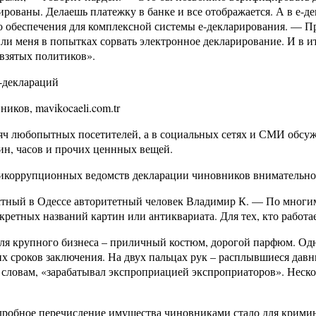
рованы. Делаешь платежку в банке и все отображается. А в е-д
обеспечения для комплексной системы е-декларирования. — При
ли меня в попытках сорвать электронное декларирование. И в и
взятых политиков».
-деклараций
ков, mavikocaeli.com.tr
сяч любопытных посетителей, а в социальных сетях и СМИ обс
ин, часов и прочих ценнных вещей.
тикоррупционных ведомств декларации чиновников внимательно
естный в Одессе авторитетный человек Владимир К. — По многим
тных названий картин или антиквариата. Для тех, кто работает
еля крупного бизнеса – приличный костюм, дорогой парфюм. Од
их сроков заключения. На двух пальцах рук – расплывшиеся дав
словам, «зарабатывал экспроприацией экспроприаторов». Несколь
дробное перечисление имущества чиновниками стало для крими