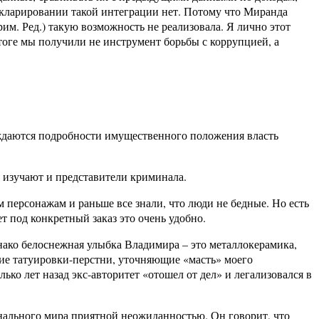
екларировании такой интеграции нет. Потому что Миранда
м. Ред.) такую возможность не реализовала. Я лично этот
тоге мы получили не инструмент борьбы с коррупцией, а
уждаются подробности имущественного положения власть
 изучают и представители криминала.
 персонажам и раньше все знали, что люди не бедные. Но есть
 под конкретный заказ это очень удобно.
нако белоснежная улыбка Владимира – это металлокерамика,
ние татуировки-перстни, уточняющие «масть» моего
ко лет назад экс-авторитет «отошел от дел» и легализовался в
нального мира приятной неожиданностью. Он говорит, что