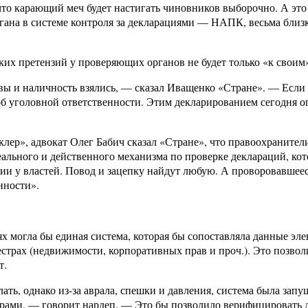
 что карающий меч будет настигать чиновников выборочно. А эт
органа в системе контроля за декларациями — НАПК, весьма бли
х претензий у проверяющих органов не будет только «к своим»
вы и наличность взялись, — сказал Иващенко «Стране». — Если 
с об уголовной ответственности. Этим декларированием сегодня 
ер», адвокат Олег Бабич сказал «Стране», что правоохранители
еального и действенного механизма по проверке деклараций, кот
нзии у властей. Повод и зацепку найдут любую. А проворовавше
нности».
х могла бы единая система, которая бы сопоставляла данные э
естрах (недвижимости, корпоративных прав и проч.). Это позвол
т.
ать, однако из-за аврала, спешки и давления, система была зап
трами, — говорит нардеп. — Это бы позволило верифицировать 