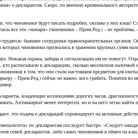
ния» е-декларантов. Скоро, по мнению криминального авторите
, что чиновники будут писать подробно, сколько у них кэша! Слы
апасы все эти «чинари» (чиновники – Прим.Ред.) – не проблема,
 «трудятся» бывшие сотрудники правоохранительных органов. Он
в которых чиновники признались в хранении крупных сумм нали
о. Никакая охрана, заборы и сигнализации им не помогут. Охр
, кто расписывали в декларациях, сколько миллионов наличкой 
чиновников в том, что они стали настоящим предметом для охоты 
рьеру – Прим.Ред.) сейчас не важно, кого грабить. Понятия во 
димир.
екларанты, владеющие коллекциями дорогих часов, драгоценнос
зовать. Антиквариат менее интересен, но и на него легко найти
ают, что подача е-деклараций спровоцирует на активные дейст
миналитета» по декларантам последует быстро. «Следует ожидать
нов семей декларантов, либо самих чиновников в обмен на кэш. 