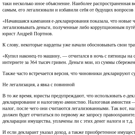
таки несколько иное объяснение. Наиболее распространенная в
самым, его легализовали и избавили себя от будущих вопросов
«Начавшаяся кампания е-декларирования показала, что новые 
легализовывать деньги, полученные либо коррупционным путём
юрист Андрей Портнов.
К слову, некоторые нардепы уже начали обосновывать свои тра
«Купил наконец-то машину, — отчитался в ночь с пятницы на 
интернете за 364 тысяч гривен. Деньги мои, из суммы сбереже
Также часто встречается версия, что чиновники декларируют 
Не легализация, а явка с повинной
В то же время, юристы предупреждают, что использовать е-декл
декларирование и налоговую амнистию. Налоговая амнистия — 
налог, после чего они считаются легализованными. Так вот, н
должен будет отчитаться по первому же запросу правоохраните
декларации имущества, уплачены ли с этих денег налоги и т.д.
И если декларант указал доход, а также приобретенное имущест