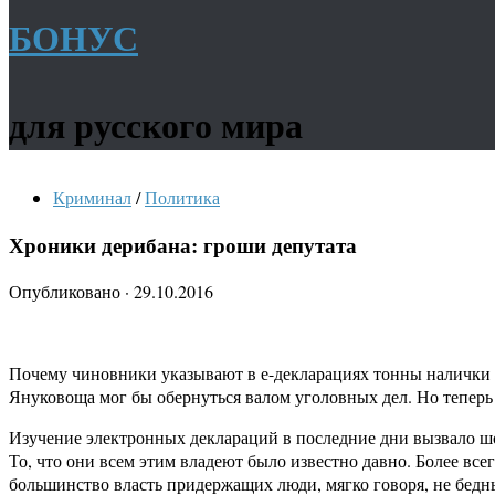
БОНУС
для русского мира
Криминал
/
Политика
Хроники дерибана: гроши депутата
Опубликовано
·
29.10.2016
Почему чиновники указывают в е-декларациях тонны налички и
Януковоща мог бы обернуться валом уголовных дел. Но теперь
Изучение электронных деклараций в последние дни вызвало шок
То, что они всем этим владеют было известно давно. Более вс
большинство власть придержащих люди, мягко говоря, не бедн