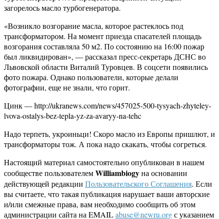
загорелось масло турбогенератора.
«Возникло возгорание масла, которое растеклось под
трансформатором. На момент приезда спасателей площадь
возгорания составляла 50 м2. По состоянию на 16:00 пожар
был ликвидирован», — рассказал пресс-секретарь ДСНС во
Львовской области Виталий Туровцев. В соцсети появились
фото пожара. Однако пользователи, которые делали
фотографии, еще не знали, что горит.
Цинк — http://ukranews.com/news/457025-500-tysyach-zhyteley-
lvova-ostalys-bez-tepla-yz-za-avaryy-na-tehc
Надо терпеть, укроиньци! Скоро масло из Европы пришлют, и
трансформаторы тож. А пока надо скакать, чтобы согреться.
Настоящий материал самостоятельно опубликован в нашем
Williambiogy
сообществе пользователем
на основании
действующей редакции
Пользовательского Соглашения
. Если
вы считаете, что такая публикация нарушает ваши авторские
и/или смежные права, вам необходимо сообщить об этом
администрации сайта на EMAIL
abuse@newru.org
с указанием