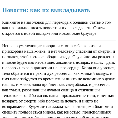
Новости: как их выкладывать
Кликните на заголовок для перехода к большой статье о том,
как правильно писать новости и их выкладывать. Статья
откроется в новой вкладке или новом окне браузера.
Неправо умствующие говорили сами в себе: коротка и
прискорбна наша жизнь, и нет человеку спасения от смерти, и
не знают, чтобы кто освободил из ада. Случайно мы рождены
и после будем как небывшие: дыхание в ноздрях наших - дым,
и слово - искра в движении нашего сердца. Когда она угаснет,
тело обратится в прах, и дух рассеется, как жидкий воздух; и
имя наше забудется со временем, и никто не вспомнит о делах
наших; и жизнь наша пройдет, как след облака, и рассеется,
как туман, разогнанный лучами солнца и отягченный
теплотою его. Ибо жизнь наша - прохождение тени, и нет нам
возврата от смерти: ибо положена печать, и никто не
возвращается. Будем же наслаждаться настоящими благами и
спешить пользоваться миром, как юностью; преисполнимся
дорогим вином и благовониями, и да не пройдет мимо нас