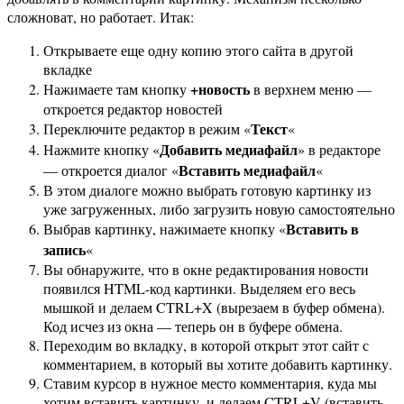
сложноват, но работает. Итак:
Открываете еще одну копию этого сайта в другой
вкладке
+новость
Нажимаете там кнопку
в верхнем меню —
откроется редактор новостей
Текст
Переключите редактор в режим «
«
Добавить медиафайл
Нажмите кнопку «
» в редакторе
Вставить медиафайл
— откроется диалог «
«
В этом диалоге можно выбрать готовую картинку из
уже загруженных, либо загрузить новую самостоятельно
Вставить в
Выбрав картинку, нажимаете кнопку «
запись
«
Вы обнаружите, что в окне редактирования новости
появился HTML-код картинки. Выделяем его весь
мышкой и делаем CTRL+X (вырезаем в буфер обмена).
Код исчез из окна — теперь он в буфере обмена.
Переходим во вкладку, в которой открыт этот сайт с
комментарием, в который вы хотите добавить картинку.
Ставим курсор в нужное место комментария, куда мы
хотим вставить картинку, и делаем CTRL+V (вставить