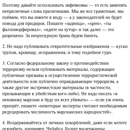
Поэтому давайте использовать эвфемизмы — то есть заменять
неприличные слова приличными. Мы же все грамотные, мы
поймем, что вы имеете в виду — а у законодателей не будет
повода для придирок. Пишите «задница», «хрен», «ты
фалломорфировал», «идите на хутор» и так далее — это
разрешено. За нецензурную брань будем банить.
2. Не надо публиковать отвратительные изображения — куски
трупов, кровищу, испражнения, и тому подобное гуро.
3. Согласно федеральному закону о противодействии
терроризму нельзя публиковать материалы, содержащие
публичные призывы к осуществлению террористической
деятельности или публично оправдывающие терроризм, а
также другие экстремистские материалы (в частности,
призывающие к убийствам кого-либо). Не надо писать «я
ненавижу марсиан и буду их всех убивать» — если уж очень
припрёт, пишите «некоторые эксперты считают необходимым
редуцировать численность марсианских народностей».
4. Воздерживайтесь от личных оскорблений, даже если хотите
оскорбить, например, Чубайса. Будьте выдержанны.