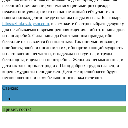
весенний цвет жизни; увенчаемся цветами роз прежде,
нежели они увяли; никто из нас не лишай себя участия в
нашем наслаждении; везде оставим следы веселья Благодаря
https://zhukovskiysm.com
, вы сможете быстро выбрать девушку
для незабываемого времяпрепровождения. , ибо это наша доля
и наш жребий. Сила наша да будет законом правды, ибо
бессилие оказывается бесполезным. Так они умствовали, и
ошиблись; злоба их ослепила их, ибо презирающий мудрость
и наставление несчастен, и надежда его суетна, и труды
бесплодны, и дела его непотребны. Жены их несмысленны, и
дети их злы, проклят род их. Плод добрых трудов славен, и
корень мудрости неподвижен. Дети же прелюбодеев будут
несовершенны, и семя беззаконного ложа исчезнет.
Свежее:
Привет, гость!