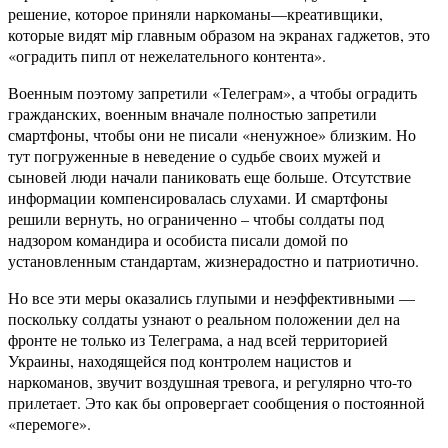
решение, которое приняли наркоманы—креативщики,
которые видят мiр главным образом на экранах гаджетов, это
«оградить пипл от нежелательного контента».
Военным поэтому запретили «Телеграм», а чтобы оградить
гражданских, военным вначале полностью запретили
смартфоны, чтобы они не писали «ненужное» близким. Но
тут погруженные в неведение о судьбе своих мужей и
сыновей люди начали паниковать еще больше. Отсутствие
информации компенсировалась слухами. И смартфоны
решили вернуть, но ограниченно – чтобы солдаты под
надзором командира и особиста писали домой по
установленным стандартам, жизнерадостно и патриотично.
Но все эти меры оказались глупыми и неэффективными —
поскольку солдаты узнают о реальном положении дел на
фронте не только из Телеграма, а над всей территорией
Украины, находящейся под контролем нацистов и
наркоманов, звучит воздушная тревога, и регулярно что-то
прилетает. Это как бы опровергает сообщения о постоянной
«перемоге».