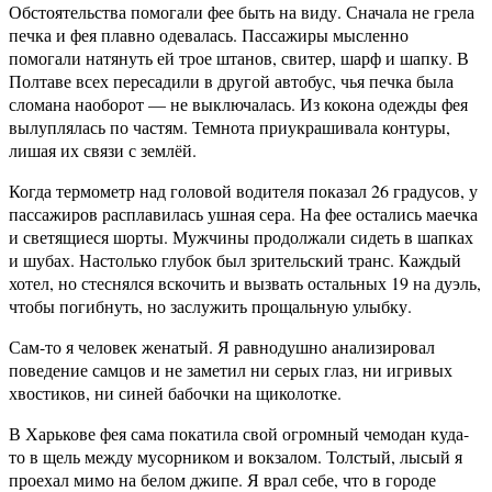
Обстоятельства помогали фее быть на виду. Сначала не грела
печка и фея плавно одевалась. Пассажиры мысленно
помогали натянуть ей трое штанов, свитер, шарф и шапку. В
Полтаве всех пересадили в другой автобус, чья печка была
сломана наоборот — не выключалась. Из кокона одежды фея
вылуплялась по частям. Темнота приукрашивала контуры,
лишая их связи с землёй.
Когда термометр над головой водителя показал 26 градусов, у
пассажиров расплавилась ушная сера. На фее остались маечка
и светящиеся шорты. Мужчины продолжали сидеть в шапках
и шубах. Настолько глубок был зрительский транс. Каждый
хотел, но стеснялся вскочить и вызвать остальных 19 на дуэль,
чтобы погибнуть, но заслужить прощальную улыбку.
Сам-то я человек женатый. Я равнодушно анализировал
поведение самцов и не заметил ни серых глаз, ни игривых
хвостиков, ни синей бабочки на щиколотке.
В Харькове фея сама покатила свой огромный чемодан куда-
то в щель между мусорником и вокзалом. Толстый, лысый я
проехал мимо на белом джипе. Я врал себе, что в городе