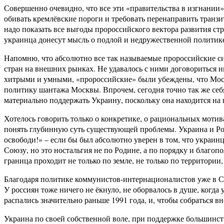
Совершенно очевидно, что все эти «правительства в изгнании
обивать кремлёвские пороги и требовать перенаправить транзит
надо показать все выгоды пророссийского вектора развития стр
украинца донесут мысль о подлой и недружественной политике
Напомню, что абсолютно все так называемые пророссийские с
стран на внешних рынках. Не удавалось с ними договориться 
хитрыми и умными, «пророссийские» были убеждены, что Москв
политику шантажа Москвы. Впрочем, сегодня точно так же себ
материально поддержать Украину, поскольку она находится на
Хотелось говорить только о конкретике, о рациональных мотив
понять глубинную суть существующей проблемы. Украина и Росс
освободи!» – если бы был абсолютно уверен в том, что украин
Союзу, но это ностальгия не по Родине, а по порядку и благоп
граница проходит не только по земле, не только по территории, 
Благодаря политике коммунистов-интернационалистов уже в Со
У россиян тоже ничего не ёкнуло, не оборвалось в душе, когд
распались значительно раньше 1991 года, и, чтобы собраться вн
Украина по своей собственной воле, при поддержке большинст