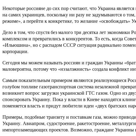
Некоторые россияне до сих пор считают, что Украина является
на самих украинцев, поскольку ни разу не задумываются о том,
режиме», а перейти к конкретике, то желание «освобождать» У
Дело в том, что спустя без малого три десятка лет экономик
комплексом и превратились в конкурентов. То есть, когда Сов
«Ильюшина», но с распадом СССР ситуация радикально помен
корпорации.
Сегодня мы можем называть россиян и граждан Украины «брат
маловероятна, потому что «нэзалэжнисть» создала конфликт ин
Самым показательным примером являются реализующиеся Росси
голубом топливе газотранспортная система незалежной превр
возникнет вопрос загрузки украинской ГТС газом. Одно из дву
спонсировать Украину. Пока у власти в Киеве находятся клин
поменяется власть и придут любители идеи «двух братских на
Примеры, подобные транзиту и поставкам газа, можно приводит
Украину. Авиапром, судостроение, ракетостроение, металлур
импортозамещающих проектов. Возможно, граждане Украины и 