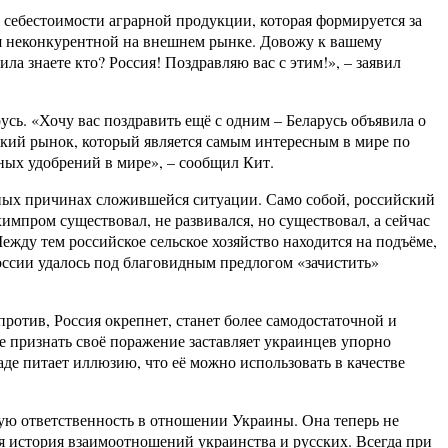
 себестоимости аграрной продукции, которая формируется за
тся неконкурентной на внешнем рынке. Довожу к вашему
а знаете кто? Россия! Поздравляю вас с этим!», – заявил
сь. «Хочу вас поздравить ещё с одним – Беларусь объявила о
ский рынок, который является самым интересным в мире по
ных удобрений в мире», – сообщил Кит.
инных причинах сложившейся ситуации. Само собой, российский
мпром существовал, не развивался, но существовал, а сейчас
ежду тем российское сельское хозяйство находится на подъёме,
оссии удалось под благовидным предлогом «зачистить»
отив, Россия окрепнет, станет более самодостаточной и
е признать своё поражение заставляет украинцев упорно
аде питает иллюзию, что её можно использовать в качестве
ую ответственность в отношении Украины. Она теперь не
ся история взаимоотношений украинства и русских. Всегда при