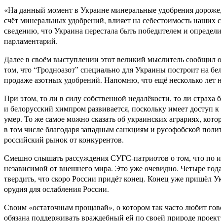
«На данный момент в Украине минеральные удобрения дороже, ч
счёт минеральных удобрений, влияет на себестоимость наших 
сведению, что Украина перестала быть победителем и определи
парламентарий.
Далее в своём выступлении этот великий мыслитель сообщил о 
том, что “Гродноазот” специально для Украины построит на б
продаже азотных удобрений. Напомню, что ещё несколько лет 
При этом, то ли в силу собственной недалёкости, то ли страх
и белорусский химпром развивается, поскольку имеет доступ к
умер. То же самое можно сказать об украинских аграриях, кот
в том числе благодаря западным санкциям и русофобской полит
российский рынок от конкурентов.
Смешно слышать рассуждения СУГС-патриотов о том, что по ит
независимой от внешнего мира. Это уже очевидно. Четыре года
твердить, что скоро России придёт конец. Конец уже пришёл Ук
орудия для ослабления России.
Своим «остаточным прощавай», о котором так часто любит гов
обязана поддерживать враждебный ей по своей природе проект.