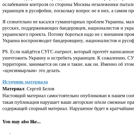
ослабевании контроля со стороны Москвы незалежники пытались
украинцев в русофобии, поскольку вопрос не в них, а самом п
Я сознательно не касался гуманитарных проблем Украины, мало
русских, поддерживающих бандеровцев, националистов и украи
украинского проекта. Потому бороться надо не с внешним прояв
Украина воспроизводит бандеровщину, националистов и русофо
PS. Если найдётся СУГС-патриот, который прочтёт написанное
уничтожить Украину и истребить украинцев. К сожалению, СУГ
территории, занимается он сам и такие, как он. Именно об эт
«щэнэвмырлым» это делать.
Источник материала
Материал
: Сергей Белов
Настоящий материал самостоятельно опубликован в нашем соо
такая публикация нарушает ваши авторские и/или смежные пр
содержащей спорный материал. Нарушение будет в кратчайшие
You may also like...