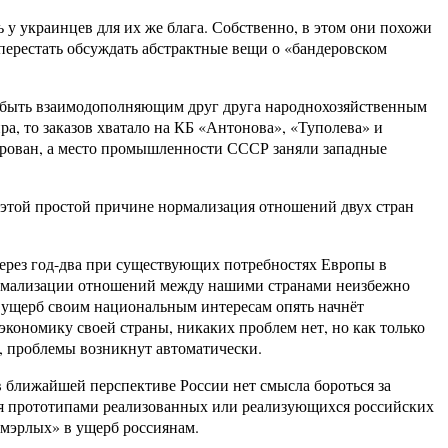
 у украинцев для их же блага. Собственно, в этом они похожи
и перестать обсуждать абстрактные вещи о «бандеровском
ли быть взаимодополняющим друг друга народнохозяйственным
ра, то заказов хватало на КБ «Антонова», «Туполева» и
рован, а место промышленности СССР заняли западные
 этой простой причине нормализация отношений двух стран
ерез год-два при существующих потребностях Европы в
 нормализации отношений между нашими странами неизбежно
в ущерб своим национальным интересам опять начнёт
кономику своей страны, никаких проблем нет, но как только
, проблемы возникнут автоматически.
в ближайшей перспективе России нет смысла бороться за
тся прототипами реализованных или реализующихся российских
вмэрлых» в ущерб россиянам.