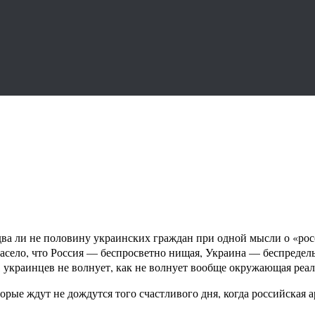
едва ли не половину украинских граждан при одной мысли о «р
засело, что Россия — беспросветно нищая, Украина — беспредельн
 украинцев не волнует, как не волнует вообще окружающая реал
рые ждут не дождутся того счастливого дня, когда российская а