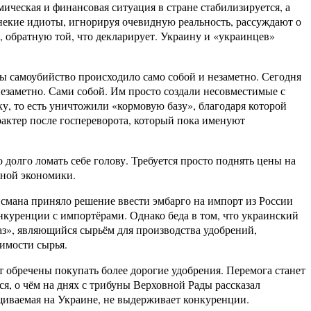
мическая и финансовая ситуация в стране стабилизируется, а
 некие идиоты, игнорируя очевидную реальность, рассуждают о
 обратную той, что декларирует. Украину и «украинцев»
бы самоубийство происходило само собой и незаметно. Сегодня
 незаметно. Сами собой. Им просто создали несовместимые с
 то есть уничтожили «кормовую базу», благодаря которой
актер после госпереворота, который пока именуют
долго ломать себе голову. Требуется просто поднять цены на
чной экономики.
смана приняло решение ввести эмбарго на импорт из России
куренции с импортёрами. Однако беда в том, что украинский
аз», являющийся сырьём для производства удобрений,
имости сырья.
т обречены покупать более дорогие удобрения. Перемога станет
ся, о чём на днях с трибуны Верховной Рады рассказал
щиваемая на Украине, не выдерживает конкуренции.