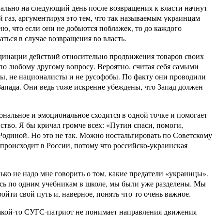
ально на следующий день после возвращения к власти начнут
й газ, аргументируя это тем, что так называемым украинцам
ию, что если они не добьются поблажек, то до каждого
ься в случае возвращения во власть.
динации действий относительно продвижения товаров своих
по любому другому вопросу. Вероятно, считая себя самыми
цы, не националисты и не русофобы. По факту они проводили
апада. Они ведь тоже искренне убеждены, что Запад должен
ональное и эмоциональное сходится в одной точке и помогает
тво. Я бы кричал громче всех: «Путин спаси, помоги,
 Родиной. Но это не так. Можно ностальгировать по Советскому
 происходит в России, потому что российско-украинская
ко не надо мне говорить о том, какие предатели «украинцы».
чась по одним учебникам в школе, мы были уже разделены. Мы
ройти свой путь и, наверное, понять что-то очень важное.
какой-то СУГС-патриот не понимает направления движения