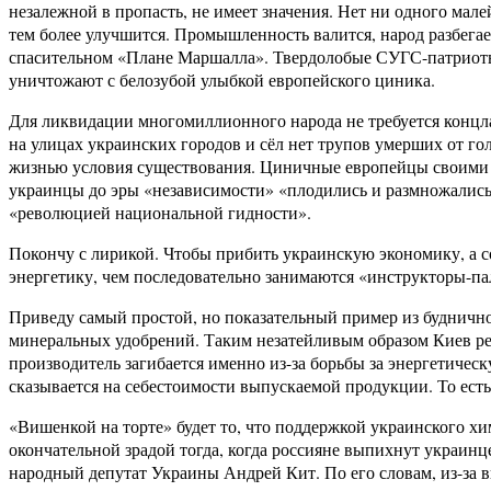
незалежной в пропасть, не имеет значения. Нет ни одного мале
тем более улучшится. Промышленность валится, народ разбегае
спасительном «Плане Маршалла». Твердолобые СУГС-патриоты к
уничтожают с белозубой улыбкой европейского циника.
Для ликвидации многомиллионного народа не требуется концлаг
на улицах украинских городов и сёл нет трупов умерших от го
жизнью условия существования. Циничные европейцы своими с
украинцы до эры «независимости» «плодились и размножались
«революцией национальной гидности».
Покончу с лирикой. Чтобы прибить украинскую экономику, а со
энергетику, чем последовательно занимаются «инструкторы-па
Приведу самый простой, но показательный пример из буднично
минеральных удобрений. Таким незатейливым образом Киев ре
производитель загибается именно из-за борьбы за энергетичес
сказывается на себестоимости выпускаемой продукции. То ест
«Вишенкой на торте» будет то, что поддержкой украинского хи
окончательной зрадой тогда, когда россияне выпихнут украинце
народный депутат Украины Андрей Кит. По его словам, из-за 