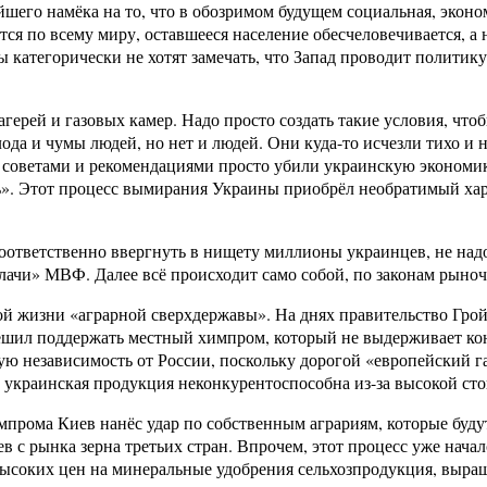
йшего намёка на то, что в обозримом будущем социальная, эконо
тся по всему миру, оставшееся население обесчеловечивается, а
атегорически не хотят замечать, что Запад проводит политику,
ерей и газовых камер. Надо просто создать такие условия, что
лода и чумы людей, но нет и людей. Они куда-то исчезли тихо и
оветами и рекомендациями просто убили украинскую экономику,
». Этот процесс вымирания Украины приобрёл необратимый хар
ответственно ввергнуть в нищету миллионы украинцев, не надо 
лачи» МВФ. Далее всё происходит само собой, по законам рыно
й жизни «аграрной сверхдержавы». На днях правительство Грой
шил поддержать местный химпром, который не выдерживает кон
кую независимость от России, поскольку дорогой «европейский г
ь украинская продукция неконкурентоспособна из-за высокой сто
мпрома Киев нанёс удар по собственным аграриям, которые буду
в с рынка зерна третьих стран. Впрочем, этот процесс уже начал
высоких цен на минеральные удобрения сельхозпродукция, выра