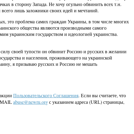
ках в сторону Запада. Не хочу огульно обвинить всех т.н.
и всего лишь заложники своих идей и мечтаний.
ых, это проблема самих граждан Украины, в том числе многих
краинского общества являются производными самого
самим украинским государством и идеологией украинства.
 силу своей тупости он обвинит Россию и русских в желании
осударства и населения, проживающего на украинской
краину, я призываю русских и Россию не мешать
дакции
Пользовательского Соглашения
. Если вы считаете, что
 EMAIL
abuse@newru.org
с указанием адреса (URL) страницы,