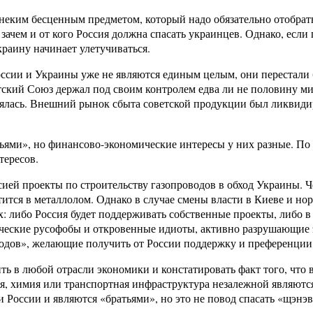
 неким бесценным предметом, который надо обязательно отобрать
 зачем и от кого Россия должна спасать украинцев. Однако, есл
краину начинает улетучиваться.
и России и Украины уже не являются единым целым, они переста
етский Союз держал под своим контролем едва ли не половину ми
ялась. Внешний рынок сбыта советской продукции был ликвиди
ьями», но финансово-экономические интересы у них разные. По
тересов.
ей проекты по строительству газопроводов в обход Украины. Ч
атится в металлолом. Однако в случае смены власти в Киеве и
х: либо Россия будет поддерживать собственные проекты, либо 
ические русофобы и откровенные идиоты, активно разрушающие э
родов», желающие получить от России поддержку и преференции
ь в любой отрасли экономики и констатировать факт того, что 
гия, химия или транспортная инфраструктура незалежной являю
России и являются «братьями», но это не повод спасать «щэнэ