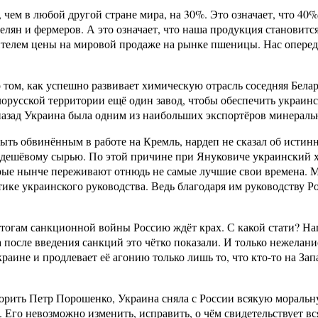
ем в любой другой стране мира, на 30%. Это означает, что 40%
селян и фермеров. А это означает, что наша продукция станови
телем цены на мировой продаже на рынке пшеницы. Нас опередил
том, как успешно развивает химическую отрасль соседняя Белару
елорусской территории ещё один завод, чтобы обеспечить украин
назад Украина была одним из наибольших экспортёров минераль
а быть обвинённым в работе на Кремль, нардеп не сказал об ист
 дешёвому сырью. По этой причине при Януковиче украинский хи
орые нынче переживают отнюдь не самые лучшие свои времена. М
ике украинского руководства. Ведь благодаря им руководству Р
огам санкционной войны Россию ждёт крах. С какой стати? Напр
 после введения санкций это чётко показали. И только нежелани
раине и продлевает её агонию только лишь то, что кто-то на Зап
орить Петр Порошенко, Украина сняла с России всякую моральн
 Его невозможно изменить, исправить, о чём свидетельствует в