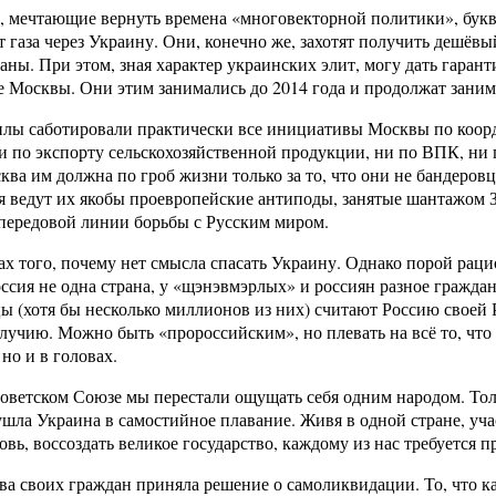
», мечтающие вернуть времена «многовекторной политики», букв
 газа через Украину. Они, конечно же, захотят получить дешёвы
аны. При этом, зная характер украинских элит, могу дать гарант
 Москвы. Они этим занимались до 2014 года и продолжат занимат
илы саботировали практически все инициативы Москвы по коор
ни по экспорту сельскохозяйственной продукции, ни по ВПК, ни 
а им должна по гроб жизни только за то, что они не бандеров
я ведут их якобы проевропейские антиподы, занятые шантажом З
 передовой линии борьбы с Русским миром.
ах того, почему нет смысла спасать Украину. Однако порой раци
ия не одна страна, у «щэнэвмэрлых» и россиян разное гражданс
цы (хотя бы несколько миллионов из них) считают Россию своей
олучию. Можно быть «пророссийским», но плевать на всё то, что
но и в головах.
ветском Союзе мы перестали ощущать себя одним народом. Толь
а ушла Украина в самостийное плавание. Живя в одной стране, у
овь, воссоздать великое государство, каждому из нас требуется п
ва своих граждан приняла решение о самоликвидации. То, что 