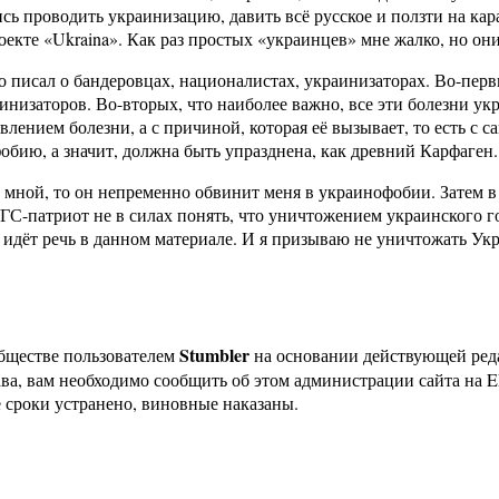
 проводить украинизацию, давить всё русское и ползти на карач
роекте «Ukraina». Как раз простых «украинцев» мне жалко, но он
 писал о бандеровцах, националистах, украинизаторах. Во-перв
низаторов. Во-вторых, что наиболее важно, все эти болезни у
лением болезни, а с причиной, которая её вызывает, то есть с 
бию, а значит, должна быть упразднена, как древний Карфаген.
 мной, то он непременно обвинит меня в украинофобии. Затем в
С-патриот не в силах понять, что уничтожением украинского г
ом идёт речь в данном материале. И я призываю не уничтожать У
Stumbler
бществе пользователем
на основании действующей ре
ава, вам необходимо сообщить об этом администрации сайта на
 сроки устранено, виновные наказаны.