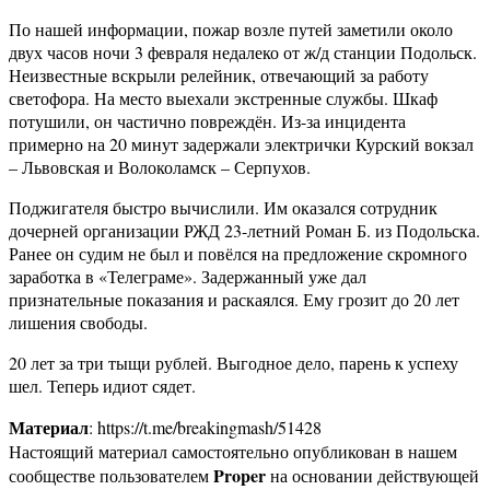
По нашей информации, пожар возле путей заметили около
двух часов ночи 3 февраля недалеко от ж/д станции Подольск.
Неизвестные вскрыли релейник, отвечающий за работу
светофора. На место выехали экстренные службы. Шкаф
потушили, он частично повреждён. Из-за инцидента
примерно на 20 минут задержали электрички Курский вокзал
– Львовская и Волоколамск – Серпухов.
Поджигателя быстро вычислили. Им оказался сотрудник
дочерней организации РЖД 23-летний Роман Б. из Подольска.
Ранее он судим не был и повёлся на предложение скромного
заработка в «Телеграме». Задержанный уже дал
признательные показания и раскаялся. Ему грозит до 20 лет
лишения свободы.
20 лет за три тыщи рублей. Выгодное дело, парень к успеху
шел. Теперь идиот сядет.
Материал
: https://t.me/breakingmash/51428
Настоящий материал самостоятельно опубликован в нашем
Proper
сообществе пользователем
на основании действующей