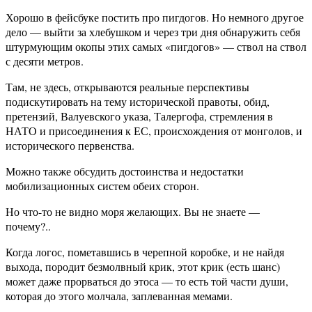
Хорошо в фейсбуке постить про пигдогов. Но немного другое
дело — выйти за хлебушком и через три дня обнаружить себя
штурмующим окопы этих самых «пигдогов» — ствол на ствол
с десяти метров.
Там, не здесь, открываются реальные перспективы
подискутировать на тему исторической правоты, обид,
претензий, Валуевского указа, Талергофа, стремления в
НАТО и присоединения к ЕС, происхождения от монголов, и
исторического первенства.
Можно также обсудить достоинства и недостатки
мобилизационных систем обеих сторон.
Но что-то не видно моря желающих. Вы не знаете —
почему?..
Когда логос, пометавшись в черепной коробке, и не найдя
выхода, породит безмолвный крик, этот крик (есть шанс)
может даже прорваться до этоса — то есть той части души,
которая до этого молчала, заплеванная мемами.