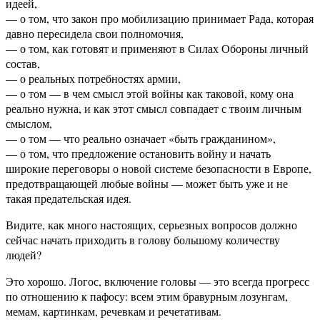
идеей,
— о том, что закон про мобилизацию принимает Рада, которая
давно пересидела свои полномочия,
— о том, как готовят и применяют в Силах Обороны личный
состав,
— о реальных потребностях армии,
— о том — в чем смысл этой войны как таковой, кому она
реально нужна, и как этот смысл совпадает с твоим личным
смыслом,
— о том — что реально означает «быть гражданином»,
— о том, что предложение остановить войну и начать
широкие переговоры о новой системе безопасности в Европе,
предотвращающей любые войны — может быть уже и не
такая предательская идея.
Видите, как много настоящих, серьезных вопросов должно
сейчас начать приходить в голову большому количеству
людей?
Это хорошо. Логос, включение головы — это всегда прогресс
по отношению к пафосу: всем этим бравурным лозунгам,
мемам, картинкам, речевкам и речетативам.