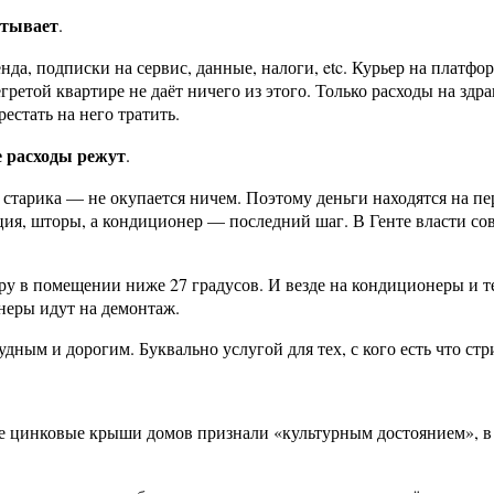
атывает
.
ренда, подписки на сервис, данные, налоги, etc. Курьер на плат
етой квартире не даёт ничего из этого. Только расходы на здра
естать на него тратить.
ие расходы режут
.
 старика — не окупается ничем. Поэтому деньги находятся на пе
ция, шторы, а кондиционер — последний шаг. В Генте власти со
у в помещении ниже 27 градусов. И везде на кондиционеры и т
неры идут на демонтаж.
дным и дорогим. Буквально услугой для тех, с кого есть что стр
е цинковые крыши домов признали «культурным достоянием», в ж