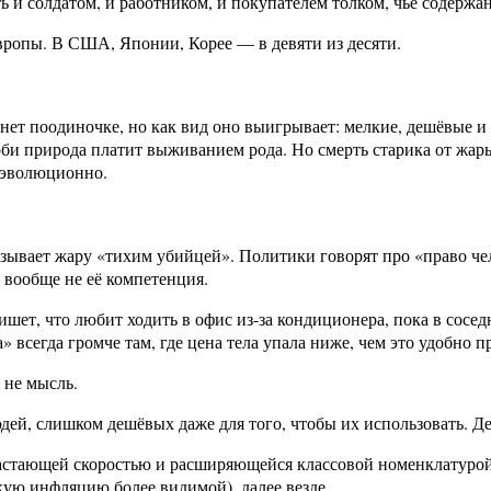
ть и солдатом, и работником, и покупателем толком, чьё содержа
вропы. В США, Японии, Корее — в девяти из десяти.
бнет поодиночке, но как вид оно выигрывает: мелкие, дешёвые
и природа платит выживанием рода. Но смерть старика от жары 
 эволюционно.
азывает жару «тихим убийцей». Политики говорят про «право ч
о вообще не её компетенция.
ет, что любит ходить в офис из-за кондиционера, пока в соседн
» всегда громче там, где цена тела упала ниже, чем это удобно п
 не мысль.
юдей, слишком дешёвых даже для того, чтобы их использовать. Де
растающей скоростью и расширяющейся классовой номенклатурой.
кую инфляцию более видимой), далее везде.