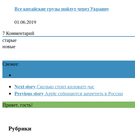
Все китайские грузы пойдут через Украину
01.06.2019
7
Комментарий
старые
новые
Свежее:
Next story
Сколько стоит киловатт-час
Previous story
Apple собираются запретить в России
Привет, гость!
Рубрики