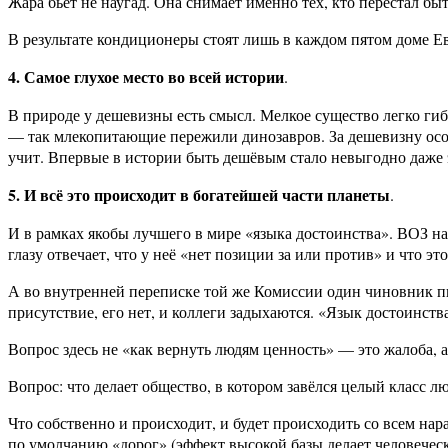
Жара бьёт не наугад. Она снимает именно тех, кто перестал бы
В результате кондиционеры стоят лишь в каждом пятом доме Е
4. Самое глухое место во всей истории
.
В природе у дешевизны есть смысл. Мелкое существо легко ги
— так млекопитающие пережили динозавров. За дешевизну особ
учит. Впервые в истории быть дешёвым стало невыгодно даже
5. И всё это происходит в богатейшей части планеты
.
И в рамках якобы лучшего в мире «языка достоинства». ВОЗ н
глазу отвечает, что у неё «нет позиции за или против» и что эт
А во внутренней переписке той же Комиссии один чиновник пиш
присутствие, его нет, и коллеги задыхаются. «Язык достоинства
Вопрос здесь не «как вернуть людям ценность» — это жалоба, а
Вопрос: что делает общество, в котором завёлся целый класс л
Что собственно и происходит, и будет происходить со всем на
по умолчанию «дорог» (эффект высокой базы делает человечес