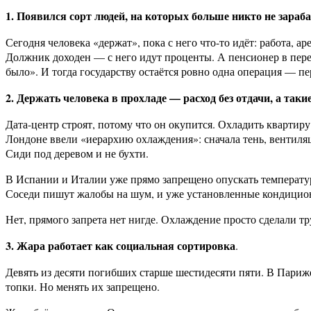
1. Появился сорт людей, на которых больше никто не зараб
Сегодня человека «держат», пока с него что-то идёт: работа, а
Должник доходен — с него идут проценты. А пенсионер в перегр
было». И тогда государству остаётся ровно одна операция — пер
2. Держать человека в прохладе — расход без отдачи, а так
Дата-центр строят, потому что он окупится. Охладить квартиру
Лондоне ввели «иерархию охлаждения»: сначала тень, вентиля
Сиди под деревом и не бухти.
В Испании и Италии уже прямо запрещено опускать температур
Соседи пишут жалобы на шум, и уже установленные кондицио
Нет, прямого запрета нет нигде. Охлаждение просто сделали тру
3. Жара работает как социальная сортировка
.
Девять из десяти погибших старше шестидесяти пяти. В Париж
топки. Но менять их запрещено.