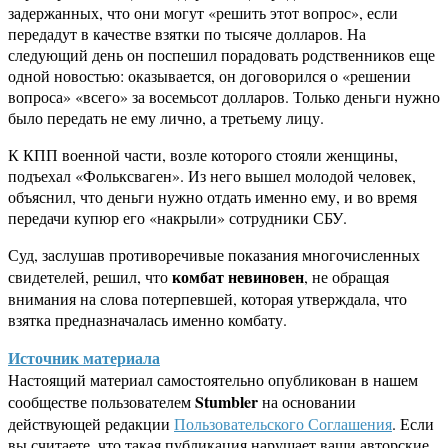
задержанных, что они могут «решить этот вопрос», если
передадут в качестве взятки по тысяче долларов. На
следующий день он поспешил порадовать родственников еще
одной новостью: оказывается, он договорился о «решении
вопроса» «всего» за восемьсот долларов. Только деньги нужно
было передать не ему лично, а третьему лицу.
К КПП военной части, возле которого стояли женщины,
подъехал «Фольксваген». Из него вышел молодой человек,
объяснил, что деньги нужно отдать именно ему, и во время
передачи купюр его «накрыли» сотрудники СБУ.
Суд, заслушав противоречивые показания многочисленных
комбат невиновен
свидетелей, решил, что
, не обращая
внимания на слова потерпевшей, которая утверждала, что
взятка предназначалась именно комбату.
Источник материала
Настоящий материал самостоятельно опубликован в нашем
Stumbler
сообществе пользователем
на основании
действующей редакции
Пользовательского Соглашения
. Если
вы считаете, что такая публикация нарушает ваши авторские