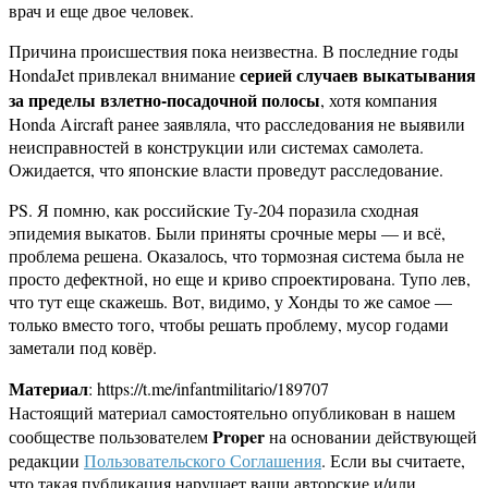
врач и еще двое человек.
Причина происшествия пока неизвестна. В последние годы
серией случаев выкатывания
HondaJet привлекал внимание
за пределы взлетно-посадочной полосы
, хотя компания
Honda Aircraft ранее заявляла, что расследования не выявили
неисправностей в конструкции или системах самолета.
Ожидается, что японские власти проведут расследование.
PS. Я помню, как российские Ту-204 поразила сходная
эпидемия выкатов. Были приняты срочные меры — и всё,
проблема решена. Оказалось, что тормозная система была не
просто дефектной, но еще и криво спроектирована. Тупо лев,
что тут еще скажешь. Вот, видимо, у Хонды то же самое —
только вместо того, чтобы решать проблему, мусор годами
заметали под ковёр.
Материал
: https://t.me/infantmilitario/189707
Настоящий материал самостоятельно опубликован в нашем
Proper
сообществе пользователем
на основании действующей
редакции
Пользовательского Соглашения
. Если вы считаете,
что такая публикация нарушает ваши авторские и/или