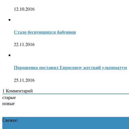
12.10.2016
Стадо беснующихся бабуинов
22.11.2016
Порошенко поставил Евросоюзу жесткий ультиматум
25.11.2016
1
Комментарий
старые
новые
Свежее: