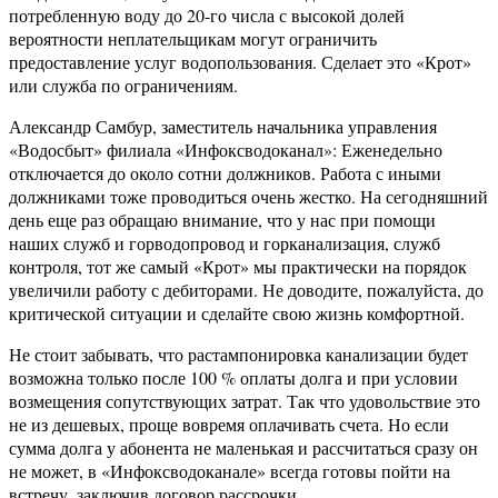
потребленную воду до 20-го числа с высокой долей
вероятности неплательщикам могут ограничить
предоставление услуг водопользования. Сделает это «Крот»
или служба по ограничениям.
Александр Самбур, заместитель начальника управления
«Водосбыт» филиала «Инфоксводоканал»: Еженедельно
отключается до около сотни должников. Работа с иными
должниками тоже проводиться очень жестко. На сегодняшний
день еще раз обращаю внимание, что у нас при помощи
наших служб и горводопровод и горканализация, служб
контроля, тот же самый «Крот» мы практически на порядок
увеличили работу с дебиторами. Не доводите, пожалуйста, до
критической ситуации и сделайте свою жизнь комфортной.
Не стоит забывать, что растампонировка канализации будет
возможна только после 100 % оплаты долга и при условии
возмещения сопутствующих затрат. Так что удовольствие это
не из дешевых, проще вовремя оплачивать счета. Но если
сумма долга у абонента не маленькая и рассчитаться сразу он
не может, в «Инфоксводоканале» всегда готовы пойти на
встречу, заключив договор рассрочки.