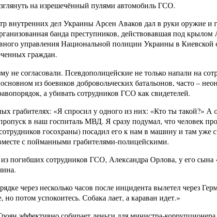
 взглянуть на изрешечённый пулями автомобиль ГСО.
р внутренних дел Украины Арсен Аваков дал в руки оружие и г
Организованная банда преступников, действовавшая под крылом 
авного управления Национальной полиции Украины в Киевской об
еченных граждан.
зму не согласовали. Псевдополицейские не только напали на со
новном из боевиков добровольческих батальонов, часто – неон
авопорядок, а убивать сотрудников ГСО как свидетелей.
 грабителях: «Я спросил у одного из них: «Кто ты такой?» А он
пропуск в наш госпиталь МВД. Я сразу подумал, что человек пр
 сотрудников госохраны) посадил его к нам в машину и там уже
ы вместе с пойманными грабителями-полицейскими.
 из погибших сотрудников ГСО, Александра Орлова, у его сына 
чина.
орядке через несколько часов после инцидента вылетел через Ге
но потом успокоитесь. Собака лает, а караван идет.»
ян эффективно собирает деньги для министра-коррупционера, 