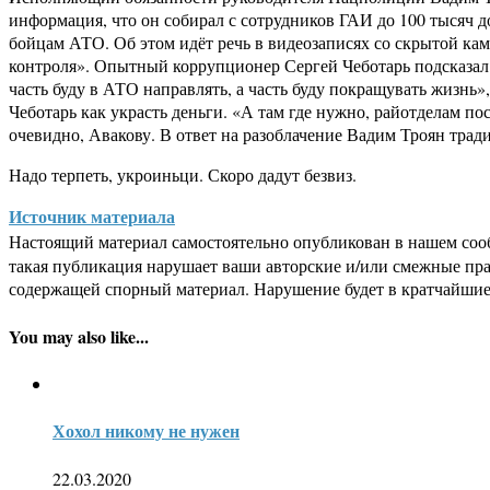
информация, что он собирал с сотрудников ГАИ до 100 тысяч 
бойцам АТО. Об этом идёт речь в видеозаписях со скрытой ка
контроля». Опытный коррупционер Сергей Чеботарь подсказал В
часть буду в АТО направлять, а часть буду покращувать жизнь»,
Чеботарь как украсть деньги. «А там где нужно, райотделам по
очевидно, Авакову. В ответ на разоблачение Вадим Троян тр
Надо терпеть, укроиньци. Скоро дадут безвиз.
Источник материала
Настоящий материал самостоятельно опубликован в нашем соо
такая публикация нарушает ваши авторские и/или смежные пр
содержащей спорный материал. Нарушение будет в кратчайшие
You may also like...
Хохол никому не нужен
22.03.2020