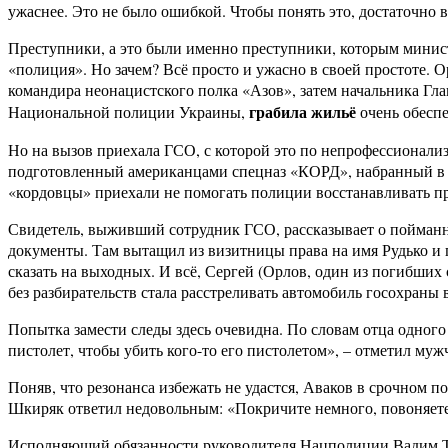
ужаснее. Это не было ошибкой. Чтобы понять это, достаточно
Преступники, а это были именно преступники, которым минист
«полиция». Но зачем? Всё просто и ужасно в своей простоте. 
командира неонацистского полка «Азов», затем начальника Гл
грабила жильё
Национальной полиции Украины,
очень обесп
Но на вызов приехала ГСО, с которой это по непрофессионали
подготовленный американцами спецназ «КОРД», набранный в ос
«кордовцы» приехали не помогать полиции восстанавливать пр
Свидетель, выживший сотрудник ГСО, рассказывает о пойманных
документы. Там вытащил из визитницы права на имя Рудько и 
сказать на выходных. И всё, Сергей (Орлов, один из погибших
без разбирательств стала расстреливать автомобиль госохран
Попытка замести следы здесь очевидна. По словам отца одного
пистолет, чтобы убить кого-то его пистолетом», – отметил муж
Поняв, что резонанса избежать не удастся, Аваков в срочном п
Шкиряк ответил недовольным: «Покричите немного, повоняете, 
Исполняющий обязанности руководителя Нацполиции Вадим Тро