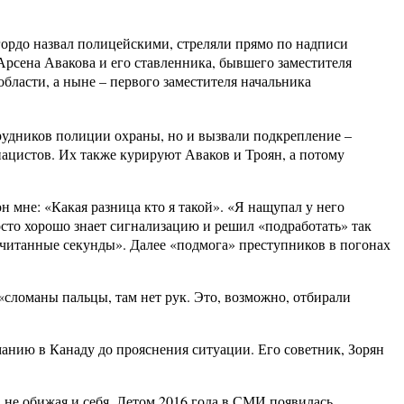
ордо назвал полицейскими, стреляли прямо по надписи
Арсена Авакова и его ставленника, бывшего заместителя
ласти, а ныне – первого заместителя начальника
трудников полиции охраны, но и вызвали подкрепление –
ацистов. Их также курируют Аваков и Троян, а потому
 мне: «Какая разница кто я такой». «Я нащупал у него
осто хорошо знает сигнализацию и решил «подработать» так
 считанные секунды». Далее «подмога» преступников в погонах
«сломаны пальцы, там нет рук. Это, возможно, отбирали
рманию в Канаду до прояснения ситуации. Его советник, Зорян
не обижая и себя. Летом 2016 года в СМИ появилась