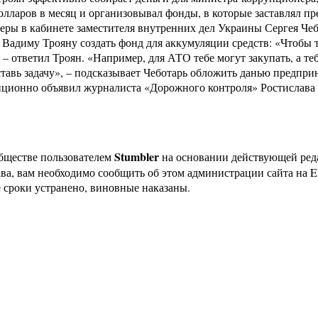
долларов в месяц и организовывал фонды, в которые заставлял 
меры в кабинете заместителя внутренних дел Украины Сергея Ч
адиму Трояну создать фонд для аккумуляции средств: «Чтобы та
 – ответил Троян. «Например, для АТО тебе могут закупать, а те
ставь задачу», – подсказывает Чеботарь обложить данью предпри
адиционно объявил журналиста «Дорожного контроля» Ростислав
Stumbler
бществе пользователем
на основании действующей ре
ава, вам необходимо сообщить об этом администрации сайта на
 сроки устранено, виновные наказаны.