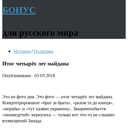
БОНУС
для русского мира
История
/
Политика
Итог четырёх лет майдана
Опубликовано
·
03.03.2018
Это не фото дня. Это фото — итог четырёх лет майдана.
Концентрированое «брат за брата», «разом та до кинця»,
«нерабы» и «тут хазяин украинец». Звырячепобыття
«онижедетей» вернулось — только вот что-то не слышно
возмущений Запада.