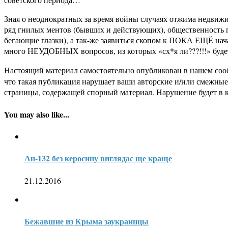
Зная о неоднократных за время войны случаях отжима недвиж
ряд гнилых ментов (бывших и действующих), общественность п
бегающие глазки), а так-же заявиться скопом к ПОКА ЕЩЁ нача
много НЕУДОБНЫХ вопросов, из которых «сх*я ли???!!!» бу
Настоящий материал самостоятельно опубликован в нашем соо
что такая публикация нарушает ваши авторские и/или смежны
страницы, содержащей спорный материал. Нарушение будет в 
You may also like...
Ан-132 без керосину виглядає ще краще
21.12.2016
Бежавшие из Крыма заукраинцы