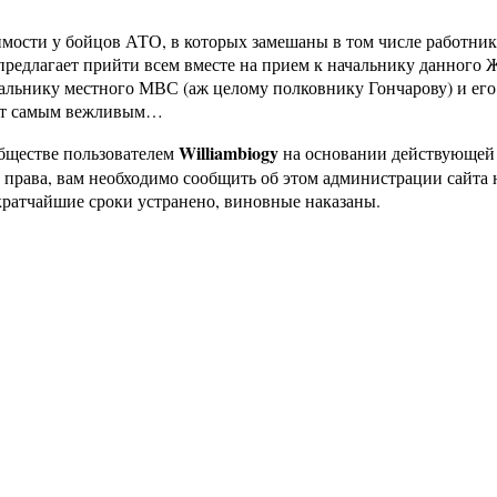
имости у бойцов АТО, в которых замешаны в том числе работн
редлагает прийти всем вместе на прием к начальнику данного Ж
льнику местного МВС (аж целому полковнику Гончарову) и его за
дет самым вежливым…
Williambiogy
бществе пользователем
на основании действующей
е права, вам необходимо сообщить об этом администрации сайт
кратчайшие сроки устранено, виновные наказаны.