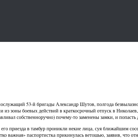
нослужащий 53-й бригады Александр Шутов, полгода безвылазн
ции из зоны боевых действий в краткосрочный отпуск в Николаев
навливал собственноручно) почему-то заменены замки, и попасть 
о его приезда в тамбур проникли некие лица, суя ближайшим сосе
тко важная» паспортистка прикинулась ветошью, заявив, что отн