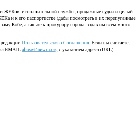
ики ЖЕКов, исполнительной службы, продажные судьи и целый
ЕКа и к его паспортистке (дабы посмотреть в их перепуганные
му Кобе, а так-же к прокурору города, задав им всем много-
 редакции
Пользовательского Соглашения
. Если вы считаете,
а на EMAIL
abuse@newru.org
с указанием адреса (URL)