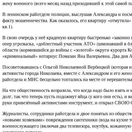
жену военного (всего месяц назад приходившей к этой самой 
В ленинском райотделе полиции, выслушав Александра и посмот
факту мошенничества. Как оказалось, его квартиру «отмутила»
кв.1).
В свою очередь у неё краденую квартиру быстренько «законно
опер угрозыска, «доблестный участник АТО» (шмонавший в бл
области (кормившийся до войны с «золотой» округи курорта 
«криминальный» нотариус Помазан Яна Валерьевна. Два дня А
Посоветовавшись с Ольгой Николаевной Вербицкой (которая и
активисты города Николаева, вместе с Александром и его же
райотдела и МНС бесцельно топтались на месте от нерешительно
На что общественность возразила, что когда надо было взять 
долг, так что теперь пусть подожмут яйца (у кого они есть), 
руки привезённый активистами инструмент, и открыл СВО
Журналисты, сотрудники райотдела и двое понятых из обществе
«новыми хозяевами» повреждения сантехники (вода на кухне т
военнослужащего (включая два телевизора, ноутбук, кожанную
советского периода…