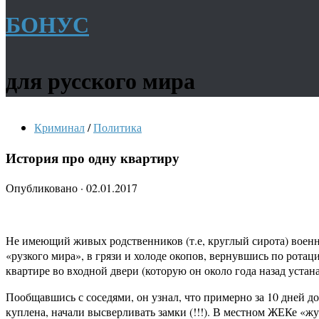
БОНУС
для русского мира
Криминал
/
Политика
История про одну квартиру
Опубликовано
·
02.01.2017
Не имеющий живых родственников (т.е, круглый сирота) воен
«рузкого мира», в грязи и холоде окопов, вернувшись по рота
квартире во входной двери (которую он около года назад уста
Пообщавшись с соседями, он узнал, что примерно за 10 дней д
куплена, начали высверливать замки (!!!). В местном ЖЕКе «жу