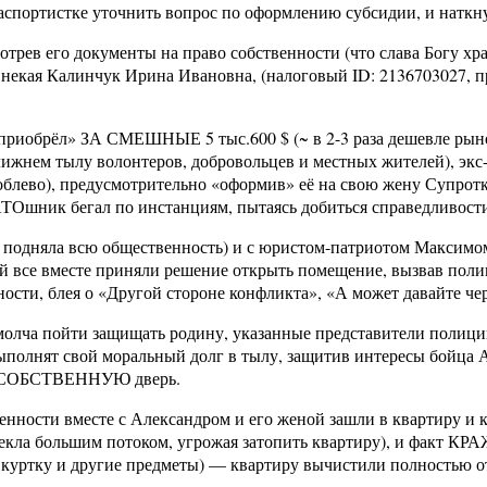
паспортистке уточнить вопрос по оформлению субсидии, и натк
рев его документы на право собственности (что слава Богу хра
 некая Калинчук Ирина Ивановна, (налоговый ID: 2136703027, п
 приобрёл» ЗА СМЕШНЫЕ 5 тыс.600 $ (~ в 2-3 раза дешевле рын
ижнем тылу волонтеров, добровольцев и местных жителей), экс
Коблево), предусмотрительно «оформив» её на свою жену Супро
ТОшник бегал по инстанциям, пытаясь добиться справедливост
 подняла всю общественность) и с юристом-патриотом Максимом
ной все вместе приняли решение открыть помещение, вызвав по
сти, блея о «Другой стороне конфликта», «А может давайте чере
и молча пойти защищать родину, указанные представители полици
и выполнят свой моральный долг в тылу, защитив интересы бойца
Ю СОБСТВЕННУЮ дверь.
нности вместе с Александром и его женой зашли в квартиру и к
екла большим потоком, угрожая затопить квартиру), и факт КР
 куртку и другие предметы) — квартиру вычистили полностью от