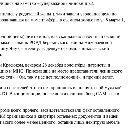
нувшись на хамство «суперважной» чиновницы).
нились у родителей жены!), таки завели уголовное дело по
роживавшая на момент афёры в съемном жилье по ул.8 марта,1,
очной цены) не кто иной, как скандально известный бывший
-зам.начальник РОВД Березанского района Николаевской
ткину Яну Сергеевну. «Сделку» оформила николаевский
и.
 Красюком, вечером 28 декабря волонтёры, патриоты и
лицию и МНС. Приехавшие на место представители ленинского
з суд», «Ой, так у нас нет полномочий», и прочий лепет.
и и спасателей что-то не торопились исполнять свой мужской
 АТО. В конце концов, после долгих споров, боец САМ взял в
роме всего прочего, засвидетельствовали факт оставленного
АЖИ хранившихся в квартире остальных документов и вещей
 всего более-менее ценного, оставив лишь нехитрую мебель