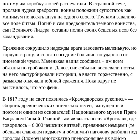
потому им коробку люлей распечатали. В страшной сече,
проявив чудеса храбрости, воины положили супостатов как
минимум по десять штук на одного своего. Трупами завалило
всё поле битвы. Погиб и сам предводитель тёмного воинства,
сын Великого Лидера, оставив полки своих бешеных псов без
командования.
Сражение сокрушило надежды врага завоевать маленькую, но
гордую страну, и спасло соседние большие государства от
иноземной чумы. Маленькая нация сообщила – им всем
обязаны по гроб жизни. Далее, сие событие воспевали поэты,
на него мастурбировали историки, а власти торжественно, с
размахом отмечали юбилей сражения. Пока вдруг не
выяснилось, что это фейк.
В 1817 году на свет появилась «Краледворская рукопись» —
сборник древнечешских эпических песен, выпущенный
поэтом и одним из основателей Национального музея в Праге
Вацлавом Ганкой. Главной там являлась песня «Ярослав», где
говорилось – 6 000 чешских витязей, преданных немцами (те
обещали славянам подмогу и обманули) наголову разбили под
городом Оломоуц многократно превосходящее их войско