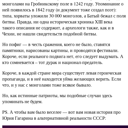
монголами на Гробникскому поле в 1242 году. Упоминание о
ней появилось в 1842 году (и документ тоже создал поэт):
типа, хорваты уложили 30 000 монголов, а Батый бежал с поля
битвы. Правда, ни одна историческая хроника XIII века
такого описания не содержит, а археологи также, как и в
Чехии, не нашли свидетельств подобной битвы.
Но пофиг — в честь сражения, коего не было, ставятся
памятники, нарисованы картины, и проводятся фестивали.
Короче, если реального подвига нет, его следует выдумать. А
кто сомневается – тот дурак и национал-предатель.
Короче, в каждой стране мира существует левая героическая
пропаганда, и в неё находится уйма желающих верить. Если
что, и у нас с монголами тоже всякое бывало.
Но, как истинные патриоты, мы подобные случаи здесь
упоминать не будем.
PS. А чтобы вам было веселее — вот вам новая история про
Юрия Гагарина в альтернативной реальности СССР: