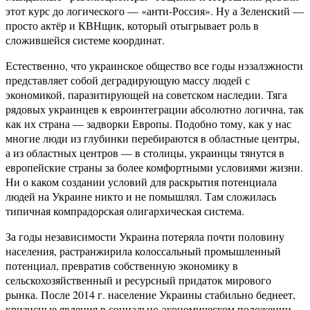
этот курс до логического — «анти-Россия». Ну а Зеленский —
просто актёр и КВНщик, который отыгрывает роль в
сложившейся системе координат.
Естественно, что украинское общество все годы нэзалэжности
представляет собой деградирующую массу людей с
экономикой, паразитирующей на советском наследии. Тяга
рядовых украинцев к евроинтеграции абсолютно логична, так
как их страна — задворки Европы. Подобно тому, как у нас
многие люди из глубинки перебираются в областные центры,
а из областных центров — в столицы, украинцы тянутся в
европейские страны за более комфортными условиями жизни.
Ни о каком создании условий для раскрытия потенциала
людей на Украине никто и не помышлял. Там сложилась
типичная компрадорская олигархическая система.
За годы независимости Украина потеряла почти половину
населения, растранжирила колоссальный промышленный
потенциал, превратив собственную экономику в
сельскохозяйственный и ресурсный придаток мирового
рынка. После 2014 г. население Украины стабильно беднеет,
кризисные явления в социально-экономическом положении