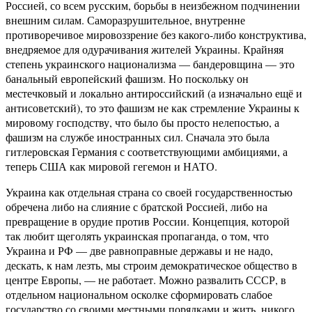
Россией, со всем русским, борьбы в неизбежном подчинении
внешним силам. Саморазрушительное, внутренне
противоречивое мировоззрение без какого-либо конструктива,
внедряемое для одурачивания жителей Украины. Крайняя
степень украинского национализма — бандеровщина — это
банальный европейский фашизм. Но поскольку он
местечковый и локально антироссийский (а изначально ещё и
антисоветский), то это фашизм не как стремление Украины к
мировому господству, что было бы просто нелепостью, а
фашизм на службе иностранных сил. Сначала это была
гитлеровская Германия с соответствующими амбициями, а
теперь США как мировой гегемон и НАТО.
Украина как отдельная страна со своей государственностью
обречена либо на слияние с братской Россией, либо на
превращение в орудие против России. Концепция, которой
так любит щеголять украинская пропаганда, о том, что
Украина и РФ — две равноправные державы и не надо,
дескать, к нам лезть, мы строим демократическое общество в
центре Европы, — не работает. Можно развалить СССР, в
отдельном национальном осколке сформировать слабое
государство со своими местными порядками и жить, никого