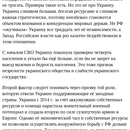
не трогать. Примеры такие есть. Но это не про Украину.
Украина слишком большая, богатая ресурсами и слишком
важная стратегически, поэтому неизбежно становится
объектом внимания и конкуренции мировых держав. Не РФ
«окучивала» Украину все тридцать лет её независимости, а
Запад. Российские власти как раз халатно бездействовали в
этом отношении.
С началом СВО Украину покинула примерно четверть
населения и уехало бы ещё больше, если бы не запрет на
выезд мужчин и бедность населения. Это тоже признак
незрелости украинского общества и слабости украинского
государства.
Второй фактор следует понимать через призму той роли,
которую отвели Украине поддерживающие её западные
страны. Украина с 2014 г. за счёт аккумуляции собственных
ресурсов и помощи нарастила значительный военный
потенциал и создала вторую по силе сухопутную армию в
Европе. Однако её экономический тыл и собственные ресурсы
не позволяли осуществлять вооружённую борьбу с РФ дольше
нескольких месяцев. Так оно и получилось, за первые полгода