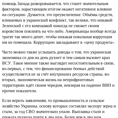
помощь Запада разворовывается, что станет значительным
фактором, нарастающим итогом окажет негативное влияние
на ситуацию. Думается, это преувеличение. Объёмы средств,
вливаемых в украинский конфликт, так велики, что никакой
Зеленский с его компашкой никогда не сможет своим
воровством повлиять на что-либо. Американцы вообще всегда
тратят так много денег, чтобы никакая повальная коррупция
им не помешала. Коррупцию закладывают в «цену продукта».
Часто можно также услышать доводы о том, что украинская
экономика со дня на день рухнет и тем самым вызовет крах
ВСУ. Такое мнение также выглядит несостоятельным в связи,
во-первых, с тем, что финансирование боевых действий
осуществляется не за счёт внутренних ресурсов страны, во-
вторых, экономическая жизнь на неприфронтовых
территориях идёт своим чередом, невзирая на падение ВВП и
прочие показатели.
Если верить заявлениям, то промышленность и сельское
хозяйство Украины, основу которых составлял экспорт зерна и
стали, за год СВО значительно упали. Выплавка стали и
проката рухнула почти в два раза. Более чем в два раза