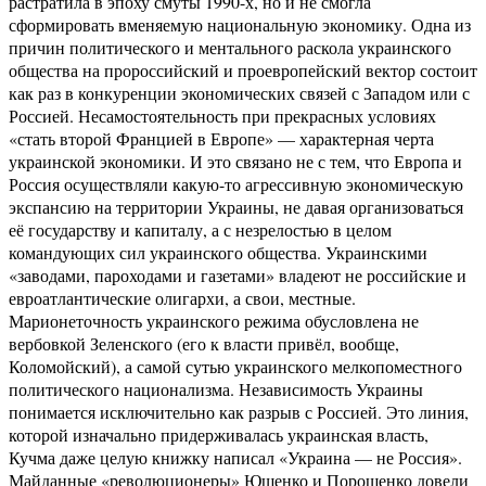
растратила в эпоху смуты 1990-х, но и не смогла
сформировать вменяемую национальную экономику. Одна из
причин политического и ментального раскола украинского
общества на пророссийский и проевропейский вектор состоит
как раз в конкуренции экономических связей с Западом или с
Россией. Несамостоятельность при прекрасных условиях
«стать второй Францией в Европе» — характерная черта
украинской экономики. И это связано не с тем, что Европа и
Россия осуществляли какую-то агрессивную экономическую
экспансию на территории Украины, не давая организоваться
её государству и капиталу, а с незрелостью в целом
командующих сил украинского общества. Украинскими
«заводами, пароходами и газетами» владеют не российские и
евроатлантические олигархи, а свои, местные.
Марионеточность украинского режима обусловлена не
вербовкой Зеленского (его к власти привёл, вообще,
Коломойский), а самой сутью украинского мелкопоместного
политического национализма. Независимость Украины
понимается исключительно как разрыв с Россией. Это линия,
которой изначально придерживалась украинская власть,
Кучма даже целую книжку написал «Украина — не Россия».
Майданные «революционеры» Ющенко и Порошенко довели