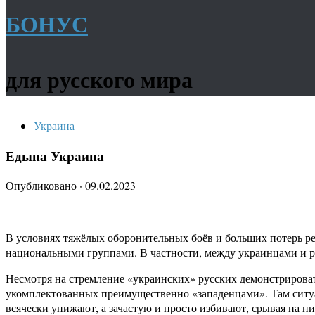
БОНУС
для русского мира
Украина
Едына Украина
Опубликовано
·
09.02.2023
В условиях тяжёлых оборонительных боёв и больших потерь р
национальными группами. В частности, между украинцами и 
Несмотря на стремление «украинских» русских демонстрировать
укомплектованных преимущественно «западенцами». Там ситуа
всячески унижают, а зачастую и просто избивают, срывая на них