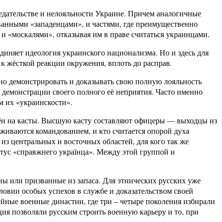
едательстве и нелояльности Украине. Причем аналогичные
ванными «западенцами», и частями, где преимущественно
и «москалями», отказывая им в праве считаться украинцами.
диняет идеология украинского национализма. Но и здесь для
 жёсткой реакции окружения, вплоть до расправ.
но демонстрировать и доказывать свою полную лояльность
 демонстрации своего полного её неприятия. Часто именно
м их «украинскости».
лён на касты. Высшую касту составляют офицеры — выходцы из
живаются командованием, и кто считается опорой духа
з центральных и восточных областей, для кого так же
тус «справжнего українца». Между этой группой и
ы или призванные из запаса. Для этнических русских уже
овии особых успехов в службе и доказательством своей
йные военные династии, где три – четыре поколения избирали
ция позволяли русским строить военную карьеру и то, при