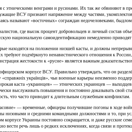
я с этническими венграми и русинами. Их так же обвиняют в пр
служащие ВСУ признают напряжение между частями, укомплекто
аясь называют «восточных» сограждан недочеловеками, быдлом 
алистов, где высок процент добровольцев и личный состав объе
сскую национальную самоидентификацию немедленно приводят к
орые находятся на положении низшей касты, и должны непрерыв
их требуют подчёркнуто ненавистнического отношения к России,
страция жестокости к «русне» является важным доказательство
 офицерском корпусе ВСУ. Правильно утверждать, что он разде
«справжніх українців», чьи военные карьеры неизменно поддер
ирокая каста «украинцев» — этнических украинцев — выходцев и
чески выслуживать повышения и постоянно доказывать свой ста
ость, что часто приводит к длительным служебным конфликтам.
часовие» — временные, офицеры получившие погоны в ходе войн
ны низовыми и средними командными должностями и то, при усл
м корпусе Украины постоянно сокращается, и даже русские семе
но вести речь лишь о редких исключениях, когда связи и протек
 регионов.