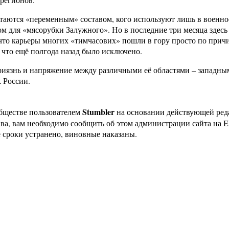
таются «переменным» составом, кого используют лишь в военно
сом для «мясорубки Залужного». Но в последние три месяца зде
 что карьеры многих «тимчасових» пошли в гору просто по прич
 что ещё полгода назад было исключено.
иязнь и напряжение между различными её областями – западны
 России.
Stumbler
бществе пользователем
на основании действующей ре
ава, вам необходимо сообщить об этом администрации сайта на
 сроки устранено, виновные наказаны.