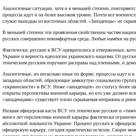
Аналогичные ситуации, хотя и в меньшей степени, повторяютс
процессы идут и на более высоком уровне. Почти все военно
служат выходцы из восточных областей. «Западенцы» не скрыв
В меньшей степени эти проявления свойственны частям национ
русских совершенно некомфортная среда. Любые намёки на ру
Фактически, русские в ВСУ превратились в отверженных, кот
Украине и верность идеологии украинского нацизма. От русск
этническим русским поручают расправы над пленными, и демон
Аналогичные, но несколько иные по форме, процессы идут и в
западных областей, образующие замкнутую социальную группу 
«украинскости» в ВСУ. Ниже «западенцев» по статусу более ш
открыты перспективы военной карьеры, но кто уже должен вся
«западенцами» существует плохо скрываемая неприязнь и ревн
Низшая офицерская каста ВСУ это этнические русские и «тим
много лет перспективы военной карьеры фактически ограниче
абсолютной лояльности Украине. Процент русских в офицерско
офицерскую карьеру, сегодня практически исчезли. Скорее мож
условии, что таковые не являются выходцами из «нелояльных»