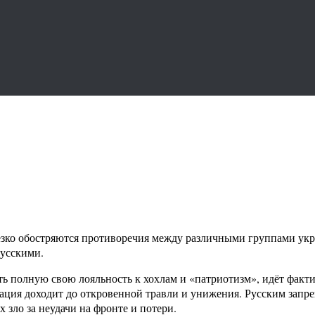
езко обостряются противоречия между различными группами ук
русскими.
 полную свою лояльность к хохлам и «патриотизм», идёт фактич
ция доходит до откровенной травли и унижения. Русским запре
 зло за неудачи на фронте и потери.