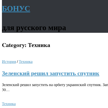
БОНУС
для русского мира
Category:
Техника
История
/
Техника
Зеленский решил запустить спутник
Зеленский решил запустить на орбиту украинский спутник. За
30…
Техника