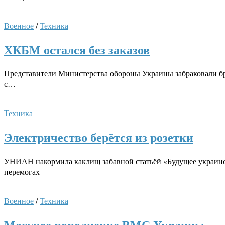
Военное
/
Техника
ХКБМ остался без заказов
Представители Министерства обороны Украины забраковали бр
с…
Техника
Электричество берётся из розетки
УНИАН накормила каклищ забавной статьёй «Будущее украинск
перемогах
Военное
/
Техника
Могучее пополнение ВМС Украины