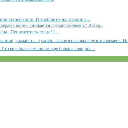
тной зависимости. И вообще не надо умнича...
держка войны снижается логарифмически." Логар...
ена.. Пеногаситель то где*?...
нной, а комната - кухней.. Такое я слышал ещё в те времена. Но.
Что еще более смешно и еще больше говорит ...