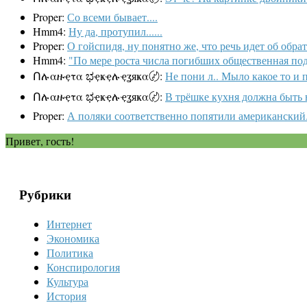
Proper:
Со всеми бывает....
Hmm4:
Ну да, протупил......
Proper:
О гойспидя, ну понятно же, что речь идет об обра
Hmm4:
"По мере роста числа погибших общественная под
Ոሉαዙҿτα ಭҿҝҿሉҿʓяҝα〄:
Не пони л.. Мыло какое то и п
Ոሉαዙҿτα ಭҿҝҿሉҿʓяҝα〄:
В трёшке кухня должна быть ва
Proper:
А поляки соответственно попятили американский. 
Привет, гость!
Рубрики
Интернет
Экономика
Политика
Конспирология
Культура
История