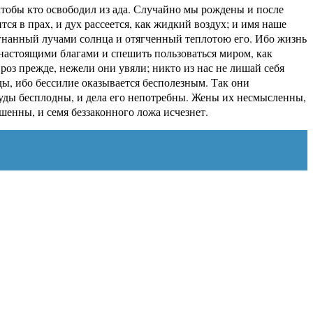
 чтобы кто освободил из ада. Случайно мы рождены и после
тся в прах, и дух рассеется, как жидкий воздух; и имя наше
азогнанный лучами солнца и отягченный теплотою его. Ибо жизнь
я настоящими благами и спешить пользоваться миром, как
оз прежде, нежели они увяли; никто из нас не лишай себя
ды, ибо бессилие оказывается бесполезным. Так они
труды бесплодны, и дела его непотребны. Жены их несмысленны,
шенны, и семя беззаконного ложа исчезнет.