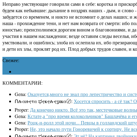
Неправо умствующие говорили сами в себе: коротка и прискорб
будем как небывшие: дыхание в ноздрях наших - дым, и слово - 
забудется со временем, и никто не вспомнит о делах наших; и 
наша - прохождение тени, и нет нам возврата от смерти: ибо п
юностью; преисполнимся дорогим вином и благовониями, и да н
участия в нашем наслаждении; везде оставим следы веселья, иб
умствовали, и ошиблись; злоба их ослепила их, ибо презирающ
и дети их злы, проклят род их. Плод добрых трудов славен, и 
Свежее:
КОММЕНТАРИИ:
Gena:
Оказуется,много не знал про лепестричество и систе
Ոሉαዙҿτα ಭҿҝҿሉҿʓяҝα〄:
Хосется спросить - а сё так?
Proper:
Да конечно никто. Всё это так, местечковые волны
Gena:
Кстате,а "про время колокольчиков" Башлачёва и ег
Gena:
Роцк-н-ролл этой ночи... Певцы в голландский штурв
Proper:
Не, это начало пути Гоноревичей к сортиру. Не все
Ոሉαዙҿτα ಭҿҝҿሉҿʓяҝα〄:
Эт чё? На картинке двойники