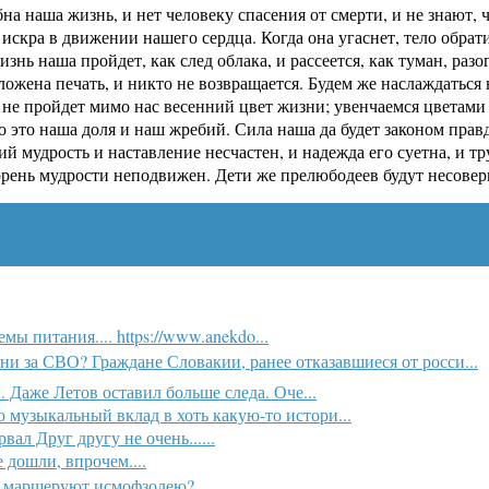
на наша жизнь, и нет человеку спасения от смерти, и не знают,
искра в движении нашего сердца. Когда она угаснет, тело обрати
жизнь наша пройдет, как след облака, и рассеется, как туман, р
оложена печать, и никто не возвращается. Будем же наслаждатьс
е пройдет мимо нас весенний цвет жизни; увенчаемся цветами р
о это наша доля и наш жребий. Сила наша да будет законом прав
ий мудрость и наставление несчастен, и надежда его суетна, и 
корень мудрости неподвижен. Дети же прелюбодеев будут несовер
мы питания.... https://www.anekdo...
 Они за СВО? Граждане Словакии, ранее отказавшиеся от росси...
. Даже Летов оставил больше следа. Оче...
о музыкальный вклад в хоть какую-то истори...
ал Друг другу не очень......
 дошли, впрочем....
 маршеруют исмофзолею?...