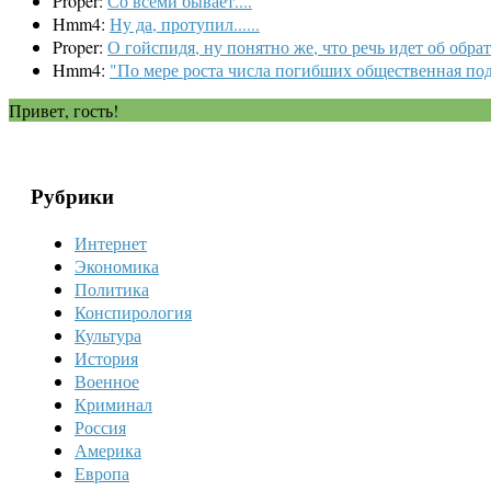
Proper:
Со всеми бывает....
Hmm4:
Ну да, протупил......
Proper:
О гойспидя, ну понятно же, что речь идет об обра
Hmm4:
"По мере роста числа погибших общественная под
Привет, гость!
Рубрики
Интернет
Экономика
Политика
Конспирология
Культура
История
Военное
Криминал
Россия
Америка
Европа