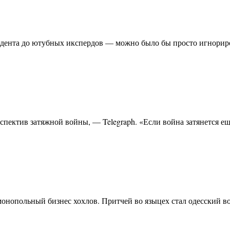
езидента до ютубных икспердов — можно было бы просто игнори
рспектив затяжной войны, — Telegraph. «Если война затянется 
 монопольный бизнес хохлов. Притчей во языцех стал одесский