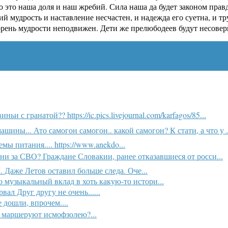
о это наша доля и наш жребий. Сила наша да будет законом прав
ий мудрость и наставление несчастен, и надежда его суетна, и 
корень мудрости неподвижен. Дети же прелюбодеев будут несовер
и с гранатой?? https://ic.pics.livejournal.com/karfagos/85...
шины... Ато самогон самогон.. какой самогон? К стати, а что у .
мы питания.... https://www.anekdo...
 Они за СВО? Граждане Словакии, ранее отказавшиеся от росси...
. Даже Летов оставил больше следа. Оче...
о музыкальный вклад в хоть какую-то истори...
ал Друг другу не очень......
 дошли, впрочем....
 маршеруют исмофзолею?...