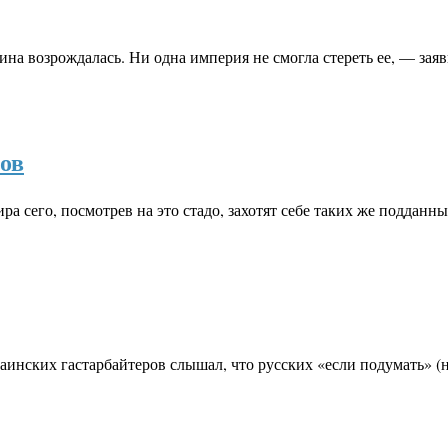
на возрождалась. Ни одна империя не смогла стереть ее, — зая
ов
ра сего, посмотрев на это стадо, захотят себе таких же подда
раинских гастарбайтеров слышал, что русских «если подумать» 