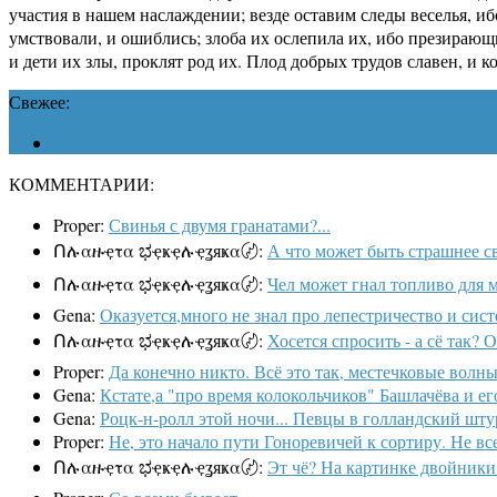
участия в нашем наслаждении; везде оставим следы веселья, иб
умствовали, и ошиблись; злоба их ослепила их, ибо презирающ
и дети их злы, проклят род их. Плод добрых трудов славен, и 
Свежее:
КОММЕНТАРИИ:
Proper:
Свинья с двумя гранатами?...
Ոሉαዙҿτα ಭҿҝҿሉҿʓяҝα〄:
А что может быть страшнее свинь
Ոሉαዙҿτα ಭҿҝҿሉҿʓяҝα〄:
Чел может гнал топливо для ма
Gena:
Оказуется,много не знал про лепестричество и систе
Ոሉαዙҿτα ಭҿҝҿሉҿʓяҝα〄:
Хосется спросить - а сё так?
Proper:
Да конечно никто. Всё это так, местечковые волны
Gena:
Кстате,а "про время колокольчиков" Башлачёва и ег
Gena:
Роцк-н-ролл этой ночи... Певцы в голландский штурв
Proper:
Не, это начало пути Гоноревичей к сортиру. Не все
Ոሉαዙҿτα ಭҿҝҿሉҿʓяҝα〄:
Эт чё? На картинке двойники