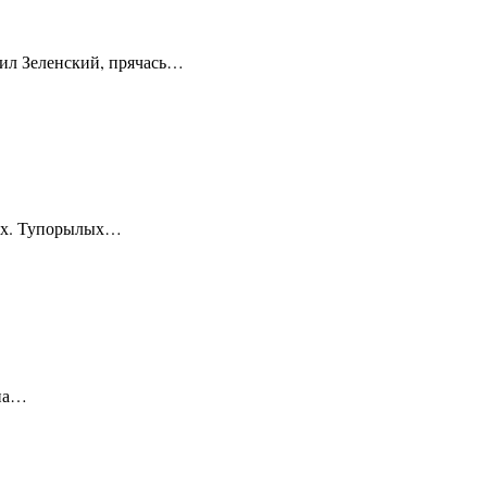
вил Зеленский, прячась…
нных. Тупорылых…
(на…