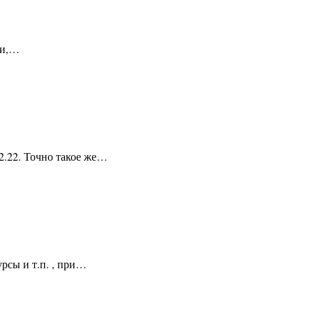
ии,…
2.22. Точно такое же…
урсы и т.п. , при…