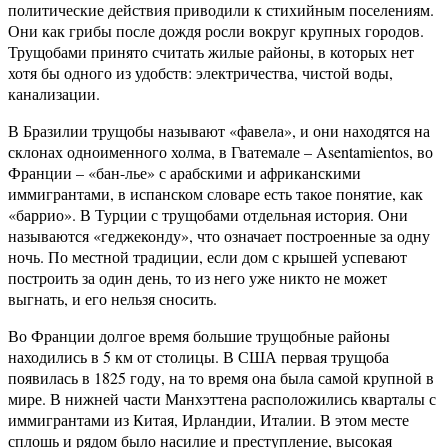
политические действия приводили к стихийным поселениям.
Они как грибы после дождя росли вокруг крупных городов.
Трущобами принято считать жилые районы, в которых нет
хотя бы одного из удобств: электричества, чистой воды,
канализации.
В Бразилии трущобы называют «фавела», и они находятся на
склонах одноименного холма, в Гватемале – Asentamientos, во
Франции – «бан-лье» с арабскими и африканскими
иммигрантами, в испанском словаре есть такое понятие, как
«баррио». В Турции с трущобами отдельная история. Они
называются «геджеконду», что означает построенные за одну
ночь. По местной традиции, если дом с крышей успевают
построить за один день, то из него уже никто не может
выгнать, и его нельзя сносить.
Во Франции долгое время большие трущобные районы
находились в 5 км от столицы. В США первая трущоба
появилась в 1825 году, на то время она была самой крупной в
мире. В нижней части Манхэттена расположились кварталы с
иммигрантами из Китая, Ирландии, Италии. В этом месте
сплошь и рядом было насилие и преступление, высокая