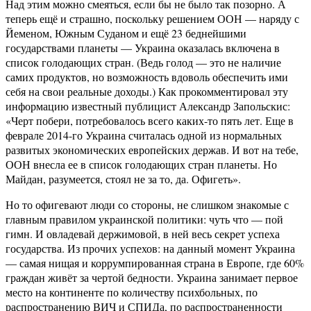
Над этим можно смеяться, если бы не было так позорно. А
теперь ещё и страшно, поскольку решением ООН — наряду с
Йеменом, Южным Суданом и ещё 23 беднейшими
государствами планеты — Украина оказалась включена в
список голодающих стран. (Ведь голод — это не наличие
самих продуктов, но возможность вдоволь обеспечить ими
себя на свои реальные доходы.) Как прокомментировал эту
информацию известный публицист Александр Запольскис:
«Черт побери, потребовалось всего каких-то пять лет. Еще в
феврале 2014-го Украина считалась одной из нормальных
развитых экономических европейских держав. И вот на тебе,
ООН внесла ее в список голодающих стран планеты. Но
Майдан, разумеется, стоял не за то, да. Офигеть».
Но то офигевают люди со стороны, не слишком знакомые с
главным правилом украинской политики: чуть что — пой
гимн. И овладевай держимовой, в ней весь секрет успеха
государства. Из прочих успехов: на данный момент Украина
— самая нищая и коррумпированная страна в Европе, где 60%
граждан живёт за чертой бедности. Украина занимает первое
место на континенте по количеству психбольных, по
распространению ВИЧ и СПИДа, по распространенности