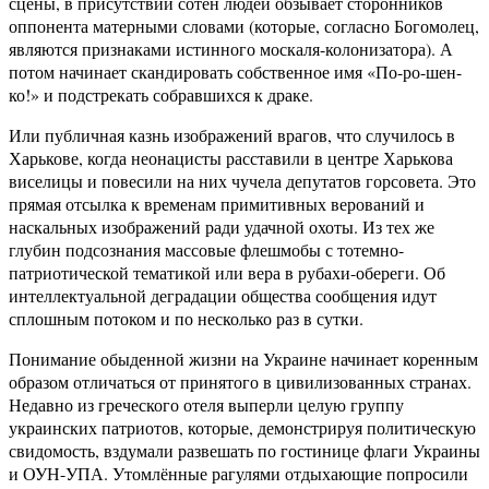
сцены, в присутствии сотен людей обзывает сторонников
оппонента матерными словами (которые, согласно Богомолец,
являются признаками истинного москаля-колонизатора). А
потом начинает скандировать собственное имя «По-ро-шен-
ко!» и подстрекать собравшихся к драке.
Или публичная казнь изображений врагов, что случилось в
Харькове, когда неонацисты расставили в центре Харькова
виселицы и повесили на них чучела депутатов горсовета. Это
прямая отсылка к временам примитивных верований и
наскальных изображений ради удачной охоты. Из тех же
глубин подсознания массовые флешмобы с тотемно-
патриотической тематикой или вера в рубахи-обереги. Об
интеллектуальной деградации общества сообщения идут
сплошным потоком и по несколько раз в сутки.
Понимание обыденной жизни на Украине начинает коренным
образом отличаться от принятого в цивилизованных странах.
Недавно из греческого отеля выперли целую группу
украинских патриотов, которые, демонстрируя политическую
свидомость, вздумали развешать по гостинице флаги Украины
и ОУН-УПА. Утомлённые рагулями отдыхающие попросили