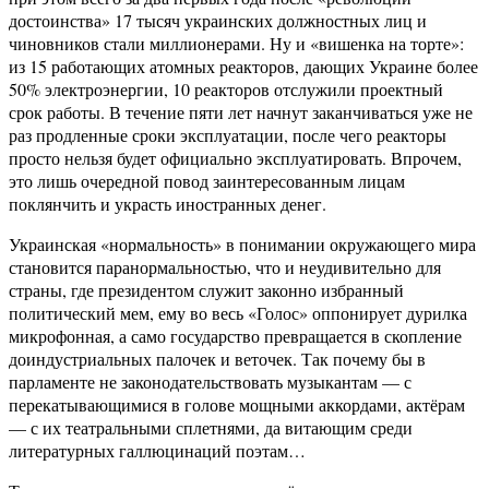
достоинства» 17 тысяч украинских должностных лиц и
чиновников стали миллионерами. Ну и «вишенка на торте»:
из 15 работающих атомных реакторов, дающих Украине более
50% электроэнергии, 10 реакторов отслужили проектный
срок работы. В течение пяти лет начнут заканчиваться уже не
раз продленные сроки эксплуатации, после чего реакторы
просто нельзя будет официально эксплуатировать. Впрочем,
это лишь очередной повод заинтересованным лицам
поклянчить и украсть иностранных денег.
Украинская «нормальность» в понимании окружающего мира
становится паранормальностью, что и неудивительно для
страны, где президентом служит законно избранный
политический мем, ему во весь «Голос» оппонирует дурилка
микрофонная, а само государство превращается в скопление
доиндустриальных палочек и веточек. Так почему бы в
парламенте не законодательствовать музыкантам — с
перекатывающимися в голове мощными аккордами, актёрам
— с их театральными сплетнями, да витающим среди
литературных галлюцинаций поэтам…