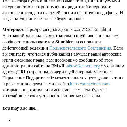
Только тогда пусть они летают самолётами, пилотируемыми
«журналистами-патриотами», их родителей оперируют
атошные интенданты, а детей воспитывают европедофилы. И
тогда на Украине точно всё будет хорошо.
Материал
: https://peremogi.livejournal.com/46254553.html
Настоящий материал самостоятельно опубликован в нашем
Stumbler
сообществе пользователем
на основании
действующей редакции
Пользовательского Соглашения
. Если
вы считаете, что такая публикация нарушает ваши авторские
и/или смежные права, вам необходимо сообщить об этом
администрации сайта на EMAIL
abuse@newru.org
с указанием
адреса (URL) страницы, содержащей спорный материал.
Нарушение Подарите себе моменты настоящего удовольствия
и релаксации с девушками с сайта
https://armavirsm.com
,
которые воплотят ваши самые смелые мечты. будет в
кратчайшие сроки устранено, виновные наказаны.
You may also like...