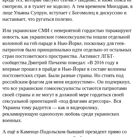
смотрели, и в туалет не ходили). А тем временем Минздрав, в
лице Ульяны Супрун, вступает с Богомолец в дискуссию и
настаивает, что ругаться полезно.
Или украинские СМИ с невероятной гордостью тиражируют
новость, как украинские гомосексуалисты пошли отдельной
колонной на гей-параде в Нью-Йорке, поскольку для геев-
патриотов было принципиально идти отдельно от остальных
стран постсоветского пространства. Активист ЛГБТ-
сообщества Дмитрий Пичахчи поведал: «В 2016 году я
впервые прошел в прайде в Нью-Йорке в составе колонны
постсоветских стран. Были разные страны. Но стоять под
российским флагом для меня недопустимо». Он подчеркнул,
что все украинские гомосексуалисты остаются патриотами
своей страны и не могут в должной мере гордиться своей
сексуальной ориентацией «под флагами агрессора». Вся
Украина тому радуется — как и видеоролику,
рекламирующую однополую любовь среди украинских
военных.
А ещё в Каменце-Подольском бывший президент прямо со