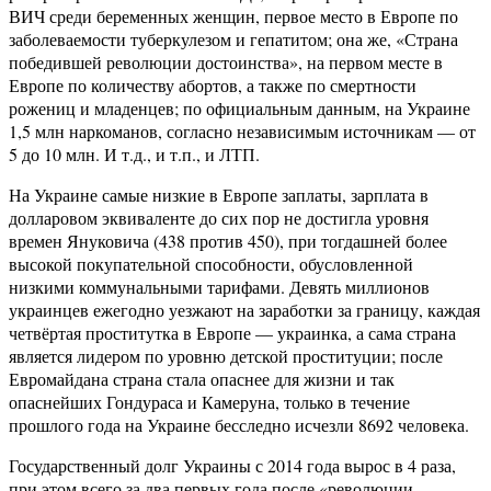
ВИЧ среди беременных женщин, первое место в Европе по
заболеваемости туберкулезом и гепатитом; она же, «Страна
победившей революции достоинства», на первом месте в
Европе по количеству абортов, а также по смертности
рожениц и младенцев; по официальным данным, на Украине
1,5 млн наркоманов, согласно независимым источникам — от
5 до 10 млн. И т.д., и т.п., и ЛТП.
На Украине самые низкие в Европе заплаты, зарплата в
долларовом эквиваленте до сих пор не достигла уровня
времен Януковича (438 против 450), при тогдашней более
высокой покупательной способности, обусловленной
низкими коммунальными тарифами. Девять миллионов
украинцев ежегодно уезжают на заработки за границу, каждая
четвёртая проститутка в Европе — украинка, а сама страна
является лидером по уровню детской проституции; после
Евромайдана страна стала опаснее для жизни и так
опаснейших Гондураса и Камеруна, только в течение
прошлого года на Украине бесследно исчезли 8692 человека.
Государственный долг Украины с 2014 года вырос в 4 раза,
при этом всего за два первых года после «революции