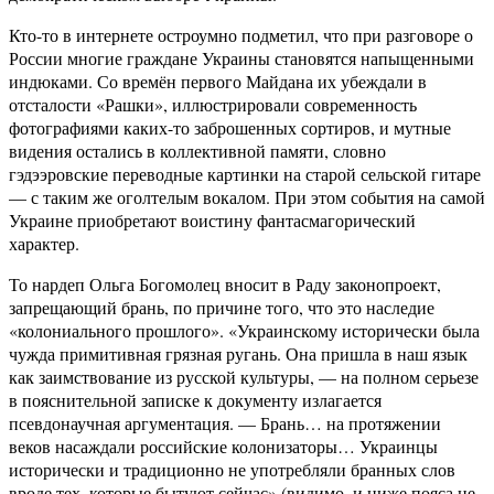
Кто-то в интернете остроумно подметил, что при разговоре о
России многие граждане Украины становятся напыщенными
индюками. Со времён первого Майдана их убеждали в
отсталости «Рашки», иллюстрировали современность
фотографиями каких-то заброшенных сортиров, и мутные
видения остались в коллективной памяти, словно
гэдээровские переводные картинки на старой сельской гитаре
— с таким же оголтелым вокалом. При этом события на самой
Украине приобретают воистину фантасмагорический
характер.
То нардеп Ольга Богомолец вносит в Раду законопроект,
запрещающий брань, по причине того, что это наследие
«колониального прошлого». «Украинскому исторически была
чужда примитивная грязная ругань. Она пришла в наш язык
как заимствование из русской культуры, — на полном серьезе
в пояснительной записке к документу излагается
псевдонаучная аргументация. — Брань… на протяжении
веков насаждали российские колонизаторы… Украинцы
исторически и традиционно не употребляли бранных слов
вроде тех, которые бытуют сейчас» (видимо, и ниже пояса не