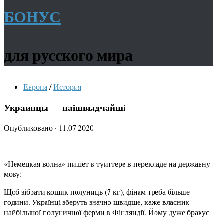
БОНУС
для русского мира
Европа
/
История
Украинцы — наiшвыдчайшi
Опубликовано
·
11.07.2020
«Немецкая волна» пишет в туиттере в перекладе на державну
мову:
Щоб зібрати кошик полуниць (7 кг), фінам треба більше
години. Українці зберуть значно швидше, каже власник
найбільшої полуничної ферми в Фінляндії. Йому дуже бракує