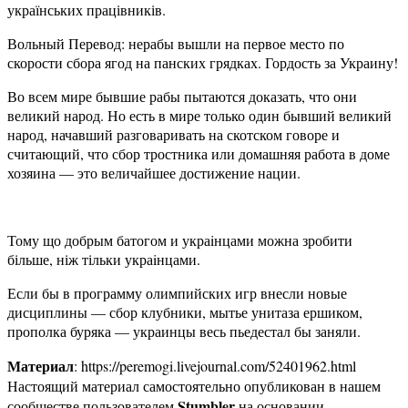
українських працівників.
Вольный Перевод: нерабы вышли на первое место по
скорости сбора ягод на панских грядках. Гордость за Украину!
Во всем мире бывшие рабы пытаются доказать, что они
великий народ. Но есть в мире только один бывший великий
народ, начавший разговаривать на скотском говоре и
считающий, что сбор тростника или домашняя работа в доме
хозяина — это величайшее достижение нации.
Тому що добрым батогом и украiнцами можна зробити
більше, ніж тільки украiнцами.
Если бы в программу олимпийских игр внесли новые
дисциплины — сбор клубники, мытье унитаза ершиком,
прополка буряка — украинцы весь пьедестал бы заняли.
Материал
: https://peremogi.livejournal.com/52401962.html
Настоящий материал самостоятельно опубликован в нашем
Stumbler
сообществе пользователем
на основании