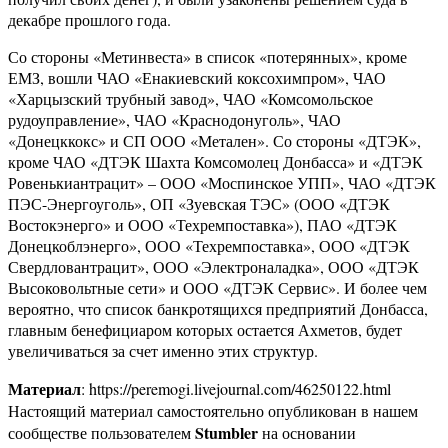
декабре прошлого года.
Со стороны «Метинвеста» в список «потерянных», кроме
ЕМЗ, вошли ЧАО «Енакиевский коксохимпром», ЧАО
«Харцызский трубный завод», ЧАО «Комсомольское
рудоуправление», ЧАО «Краснодонуголь», ЧАО
«Донецккокс» и СП ООО «Метален». Со стороны «ДТЭК»,
кроме ЧАО «ДТЭК Шахта Комсомолец Донбасса» и «ДТЭК
Ровенькиантрацит» – ООО «Моспинское УПП», ЧАО «ДТЭК
ПЭС-Энергоуголь», ОП «Зуевская ТЭС» (ООО «ДТЭК
Востокэнерго» и ООО «Техремпоставка»), ПАО «ДТЭК
Донецкоблэнерго», ООО «Техремпоставка», ООО «ДТЭК
Свердловантрацит», ООО «Электроналадка», ООО «ДТЭК
Высоковольтные сети» и ООО «ДТЭК Сервис». И более чем
вероятно, что список банкротящихся предприятий Донбасса,
главным бенефициаром которых остается Ахметов, будет
увеличиваться за счет именно этих структур.
Материал
: https://peremogi.livejournal.com/46250122.html
Настоящий материал самостоятельно опубликован в нашем
Stumbler
сообществе пользователем
на основании