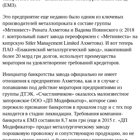
(ЕМЗ).
Это предприятие еще недавно было одним из ключевых
производителей металлопроката в составе группы
«Метинвест» Рината Ахметова и Вадима Новинского (с 2018
г. контрольный пакет завода переоформлен с «Метинвеста» на
кипрскую Sitler Management Limited Ахметова). И вот теперь
ПАО «Енакиевский металлургический завод», накопивший
более 20 млрд грн долгов, использует преимущества
моратория на удовлетворение требований кредиторов.
Инициатор банкротства завода официально не имеет
отношения к предприятию Ахметова, как и в случае с
попавшими под действие моратория предприятиями из
группы ДТЭК. «Счастливчиком» оказалось малоизвестное
запорожское ООО «ДП Модификатор», которое само
пережило признание банкротом в прошлом году и с тех пор
находится в стадии ликвидации. Требования компании-
банкрота к ЕМЗ составили 8,7 млн грн (еще в 2015 г. «ДП
Модификатор» продал металлургическому заводу
порошковую проволоку и сопутствующую продукцию, но не
получил своих денег), и были узаконены решением суда в