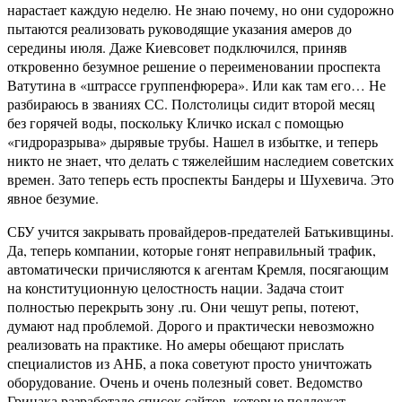
нарастает каждую неделю. Не знаю почему, но они судорожно
пытаются реализовать руководящие указания амеров до
середины июля. Даже Киевсовет подключился, приняв
откровенно безумное решение о переименовании проспекта
Ватутина в «штрассе группенфюрера». Или как там его… Не
разбираюсь в званиях СС. Полстолицы сидит второй месяц
без горячей воды, поскольку Кличко искал с помощью
«гидроразрыва» дырявые трубы. Нашел в избытке, и теперь
никто не знает, что делать с тяжелейшим наследием советских
времен. Зато теперь есть проспекты Бандеры и Шухевича. Это
явное безумие.
СБУ учится закрывать провайдеров-предателей Батькивщины.
Да, теперь компании, которые гонят неправильный трафик,
автоматически причисляются к агентам Кремля, посягающим
на конституционную целостность нации. Задача стоит
полностью перекрыть зону .ru. Они чешут репы, потеют,
думают над проблемой. Дорого и практически невозможно
реализовать на практике. Но амеры обещают прислать
специалистов из АНБ, а пока советуют просто уничтожать
оборудование. Очень и очень полезный совет. Ведомство
Грицака разработало список сайтов, которые подлежат