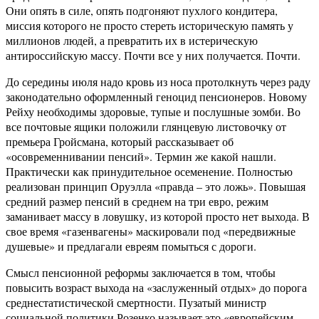
Они опять в силе, опять подгоняют пухлого кондитера,
миссия которого не просто стереть историческую память у
миллионов людей, а превратить их в истерическую
антироссийскую массу. Почти все у них получается. Почти.
До середины июля надо кровь из носа протолкнуть через раду
законодательно оформленный геноцид пенсионеров. Новому
Рейху необходимы здоровые, тупые и послушные зомби. Во
все почтовые ящики положили глянцевую листовочку от
премьера Гройсмана, который рассказывает об
«осовременнивании пенсий». Термин же какой нашли.
Практически как принудительное осеменение. Полностью
реализован принцип Оруэлла «правда – это ложь». Повышая
средний размер пенсий в среднем на три евро, режим
заманивает массу в ловушку, из которой просто нет выхода. В
свое время «газенвагены» маскировали под «передвижные
душевые» и предлагали евреям помыться с дороги.
Смысл пенсионной реформы заключается в том, чтобы
повысить возраст выхода на «заслуженный отдых» до порога
среднестатистической смертности. Пузатый министр
социальной политики Розенко называет это «европейским