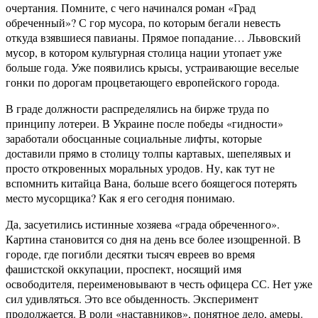
очертания. Помните, с чего начинался роман «Град
обреченный»? С гор мусора, по которым бегали невесть
откуда взявшиеся павианы. Прямое попадание… Львовский
мусор, в котором культурная столица нации утопает уже
больше года. Уже появились крысы, устраивающие веселые
гонки по дорогам процветающего европейского города.
В граде должности распределялись на бирже труда по
принципу лотереи. В Украине после победы «гидности»
заработали обосцанные социальные лифты, которые
доставили прямо в столицу толпы картавых, шепелявых и
просто откровенных моральных уродов. Ну, как тут не
вспомнить китайца Вана, больше всего боящегося потерять
место мусорщика? Как я его сегодня понимаю.
Да, засуетились истинные хозяева «града обреченного».
Картина становится со дня на день все более изощренной. В
городе, где погибли десятки тысяч евреев во время
фашистской оккупации, проспект, носящий имя
освободителя, переименовывают в честь офицера СС. Нет уже
сил удивляться. Это все обыденность. Эксперимент
продолжается. В роли «наставников», понятное дело, амеры.