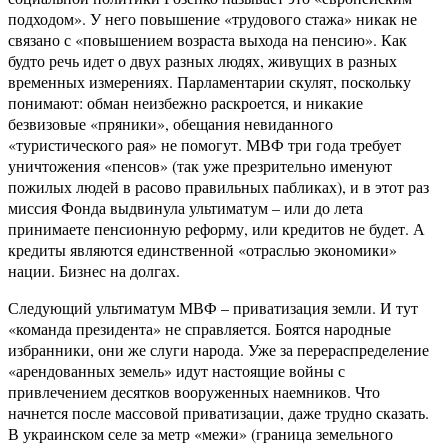
подходом». У него повышение «трудового стажа» никак не
связано с «повышением возраста выхода на пенсию». Как
будто речь идет о двух разных людях, живущих в разных
временных измерениях. Парламентарии скулят, поскольку
понимают: обман неизбежно раскроется, и никакие
безвизовые «пряники», обещания невиданного
«туристического рая» не помогут. МВФ три года требует
уничтожения «пенсов» (так уже презрительно именуют
пожилых людей в расово правильных пабликах), и в этот раз
миссия Фонда выдвинула ультиматум – или до лета
принимаете пенсионную реформу, или кредитов не будет. А
кредиты являются единственной «отраслью экономики»
нации. Бизнес на долгах.
Следующий ультиматум МВФ – приватизация земли. И тут
«команда президента» не справляется. Боятся народные
избранники, они же слуги народа. Уже за перераспределение
«арендованных земель» идут настоящие войны с
привлечением десятков вооруженных наемников. Что
начнется после массовой приватизации, даже трудно сказать.
В украинском селе за метр «межи» (граница земельного