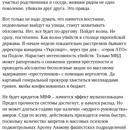
участка) родственники и соседи, жившие рядом не одно
поколение, убивали друг друга. Это правда.
Вот только не надо думать, что начнется восстание,
недовольные выйдут на улицы, станут захватывать
облсоветы. Нет, все будет по-другому. Пойдет волна. Не
сразу, постепенно. Как волна убийств в столице европейской
державы. В начале недели показательно расстреляли бывшего
директора концерна «Укрспирт», через три дня – «героя АТО»
на Подоле. Нарастает интенсивность убийств. Только МВД
может рапортовать о снижении уровня преступности и
проводить абсолютно бесполезные акции по массовому
задержанию «преступников» с помощью вертолетов. Да
картавый генеральный прокурор хвастаться миллиардами
гривен, якобы конфискованных в бюджет.
Не будет кредитов МВФ – начнется эффект мультипликации.
Предел прочности системы достигнут, и начался распад. Но
он может длиться годами при наличии «мудрого руководства»
амеров. Судя по всему, действовать приходится очень быстро,
поскольку количество запретов и массовых психозов
подконтрольных Арсену Авакову фашистских подразделений