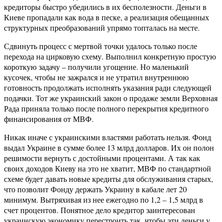
кредиторы быстро убедились в их бесполезности. Деньги в
Киеве пропадали как вода в песке, а реализация обещанных
структурных преобразований упрямо топталась на месте.
Сдвинуть процесс с мертвой точки удалось только после
перехода на цирковую схему. Выполнил конкретную простую
короткую задачу – получили угощение. Но маленький
кусочек, чтобы не зажрался и не утратил внутреннюю
готовность продолжать исполнять указания ради следующей
подачки. Тот же украинский закон о продаже земли Верховная
Рада приняла только после полного перекрытия кредитного
финансирования от МВФ.
Никак иначе с украинскими властями работать нельзя. Фонд
выдал Украине в сумме более 13 млрд долларов. Их он полон
решимости вернуть с достойными процентами. А так как
своих доходов Киеву на это не хватит, МВФ по стандартной
схеме будет давать новые кредиты для обслуживания старых,
что позволит Фонду держать Украину в кабале лет 20
минимум. Вытряхивая из нее ежегодно по 1,2 – 1,5 млрд в
счет процентов. Понятное дело кредитор заинтересован
украинскую экономику перестроить так, чтобы эти деньги у