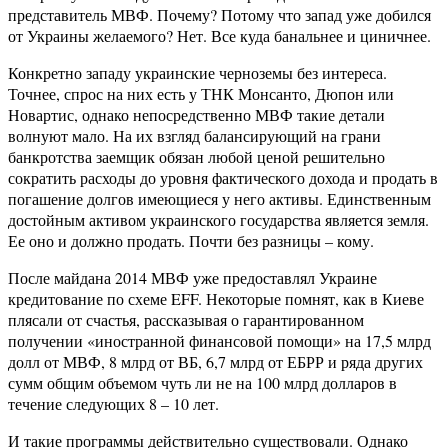
представитель МВФ. Почему? Потому что запад уже добился
от Украины желаемого? Нет. Все куда банальнее и циничнее.
Конкретно западу украинские черноземы без интереса.
Точнее, спрос на них есть у ТНК Монсанто, Дюпон или
Новартис, однако непосредственно МВФ такие детали
волнуют мало. На их взгляд балансирующий на грани
банкротства заемщик обязан любой ценой решительно
сократить расходы до уровня фактического дохода и продать в
погашение долгов имеющиеся у него активы. Единственным
достойным активом украинского государства является земля.
Ее оно и должно продать. Почти без разницы – кому.
После майдана 2014 МВФ уже предоставлял Украине
кредитование по схеме EFF. Некоторые помнят, как в Киеве
плясали от счастья, рассказывая о гарантированном
получении «иностранной финансовой помощи» на 17,5 млрд
долл от МВФ, 8 млрд от ВБ, 6,7 млрд от ЕБРР и ряда других
сумм общим объемом чуть ли не на 100 млрд долларов в
течение следующих 8 – 10 лет.
И такие программы действительно существовали. Однако