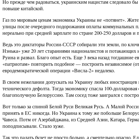
Но прежде чем радоваться, украинским нацистам следовало бы 
повыше китайской.
Газ по мировым ценам экономика Украины не «потянет». Жител
улицы после очередного подорожания оплаты коммунальных пла
нереально при средней зарплате по стране 200-250 долларов и 
Ведь это диктаторы России-СССР собирали эти земли, по клочк
Нэнька» уже 20 лет стараниями националистов и потакающих 
Руина и развал. Благо опыт есть. Еще 3 века назад тогдашние
«патриотам» повторить подобное — построить независимое (от 
евродемократической операции «Висла-2» недалеко.
В своем нежелании допускать на Украину любых иностранцев и
технического дефолта. Тогда экономику спасла 100-долларовая 
благополучную Белоруссию. Там сосед тоже заигрался с постр
Вот только за спиной Белой Руси Великая Русь. А Малой Росс
принять в ЕС никогда. Но Украина к тому же побольше Белорус
Чавеса. Потм от Азербайджана, из Средней Азии, Катара, Герм
поподписывали. Стало хуже.
Так что падать будет не просто больно, а смертельно опасно. 