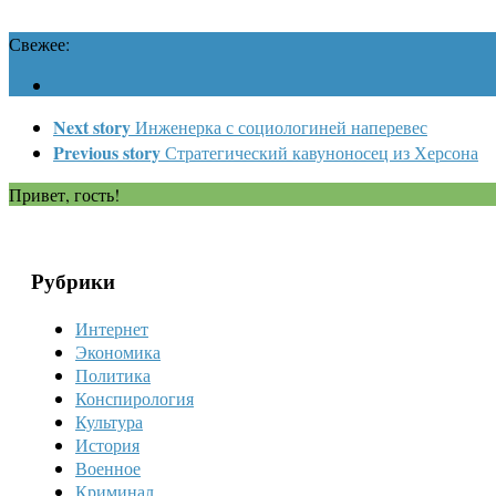
Свежее:
Next story
Инженерка с социологиней наперевес
Previous story
Стратегический кавуноносец из Херсона
Привет, гость!
Рубрики
Интернет
Экономика
Политика
Конспирология
Культура
История
Военное
Криминал