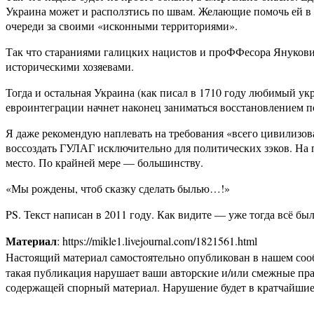
Украина может и расползтись по швам. Желающие помочь ей в 
очереди за своими «исконными территориями».
Так что стараниями галицких нацистов и проФФесора Янукович
историческими хозяевами.
Тогда и остальная Украина (как писал в 1710 году любимый у
евроинтеграции начнет наконец заниматься восстановлением 
Я даже рекомендую наплевать на требования «всего цивилизов
воссоздать ГУЛАГ исключительно для политических зэков. Н
место. По крайней мере — большинству.
«Мы рождены, чтоб сказку сделать былью…!»
PS. Текст написан в 2011 году. Как видите — уже тогда всё бы
Материал
: https://mikle1.livejournal.com/1821561.html
Настоящий материал самостоятельно опубликован в нашем соо
такая публикация нарушает ваши авторские и/или смежные пр
содержащей спорный материал. Нарушение будет в кратчайшие