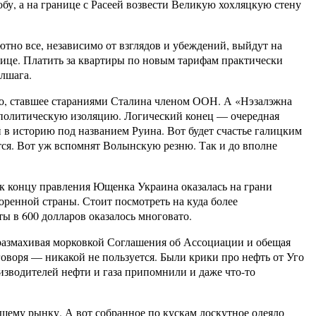
обу, а на границе с Расеей возвести Великую хохляцкую стену
тно все, независимо от взглядов и убеждений, выйдут на
ице. Платить за квартиры по новым тарифам практически
олшага.
ство, ставшее стараниями Сталина членом ООН. А «Нэзалэжна
 политическую изоляцию. Логический конец — очередная
 в историю под названием Руина. Вот будет счастье галицким
тся. Вот уж вспомнят Волынскую резню. Так и до вполне
 к концу правления Ющенка Украина оказалась на грани
зоренной страны. Стоит посмотреть на куда более
ы в 600 долларов оказалось многовато.
, размахивая морковкой Соглашения об Ассоциации и обещая
говоря — никакой не пользуется. Были крики про нефть от Уго
оизводителей нефти и газа припомнили и даже что-то
общему рынку. А вот собранное по кускам лоскутное одеяло