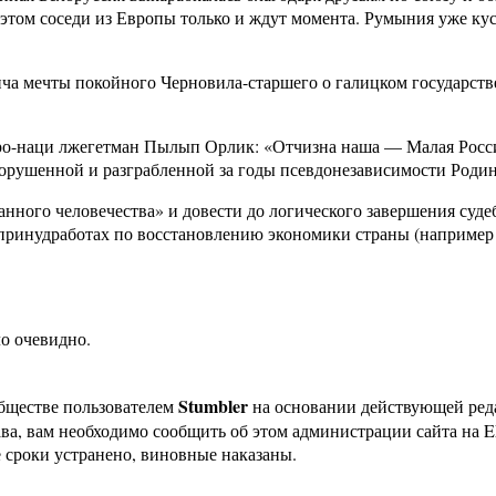
этом соседи из Европы только и ждут момента. Румыния уже кус
а мечты покойного Черновила-старшего о галицком государстве
кро-наци лжегетман Пылып Орлик: «Отчизна наша — Малая Росси
порушенной и разграбленной за годы псевдонезависимости Роди
анного человечества» и довести до логического завершения суд
а принудработах по восстановлению экономики страны (наприм
ло очевидно.
Stumbler
бществе пользователем
на основании действующей ре
ава, вам необходимо сообщить об этом администрации сайта на
 сроки устранено, виновные наказаны.