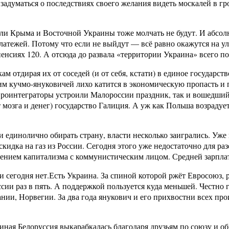
задуматься о последствиях своего желания видеть москалей в гр
и Крыма и Восточной Украины тоже молчать не будут. И абсолю
тежей. Потому что если не выйдут — всё равно окажутся на ул
пенсиях 120. А отсюда до развала «территории Украина» всего п
ам отдирая их от соседей (и от себя, кстати) в единое государ
им кучмо-януковичей лихо катится в экономическую пропасть и
 евроинтеграторы устроили Малороссии праздник, так и вошедший
мозга и денег) государство Галиция. А уж как Польша возрадуе
 единолично обирать страну, власти несколько заигрались. Уже
скидка на газ из России. Сегодня этого уже недостаточно для ра
оением капитализма с коммунистическим лицом. Средней зарплат
ии сегодня нет.Есть Украина. За спиной которой ржёт Евросоюз
сии раз в пять. А поддержкой пользуется куда меньшей. Честно 
ании, Норвегии. За два года янукович и его прихвостни всех пр
Единая Белоруссия выкарабкалась благодаря друзьям по союзу и 