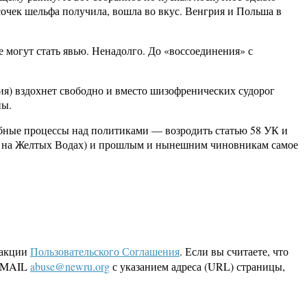
очек шельфа получила, вошла во вкус. Венгрия и Польша в
 могут стать явью. Ненадолго. До «воссоединения» с
я) вздохнет свободно и вместо шизофренических судорог
ны.
ебные процессы над политиками — возродить статью 58 УК и
ер на Желтых Водах) и прошлым и нынешним чиновникам самое
дакции
Пользовательского Соглашения
. Если вы считаете, что
 EMAIL
abuse@newru.org
с указанием адреса (URL) страницы,